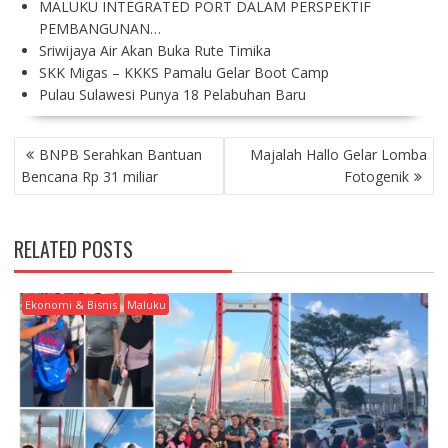
MALUKU INTEGRATED PORT DALAM PERSPEKTIF
PEMBANGUNAN…
Sriwijaya Air Akan Buka Rute Timika
SKK Migas – KKKS Pamalu Gelar Boot Camp
Pulau Sulawesi Punya 18 Pelabuhan Baru
P
BNPB Serahkan Bantuan
Majalah Hallo Gelar Lomba
O
Bencana Rp 31 miliar
Fotogenik
S
T
N
RELATED POSTS
A
V
I
Ekonomi & Bisnis
Maluku
G
A
T
I
O
N