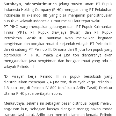
Surabaya, indonesiatimur.co.
Jelang musim tanam PT Pupuk
Indonesia Holding Company (PIHC) menggandeng PT Pelabuhan
Indonesia III (Pelindo III) yang bisa menjamin pendistribusian
pupuk ke wilayah Indonesia Timur melalui laut tepat waktu.
PT PIHC yang merupakan gabungan dari PT Pupuk Kalimantan
Timur (PKT), PT Pupuk Sriwijaya (Pusri), dan PT Pupuk
Petrokimia Gresik itu nantinya akan melakukan kegiatan
pengiriman dan bongkar muat di sejumlah wilayah PT Pelindo III
dan di cabang PT Pelindo III. Dimana dari 9 juta ton pupuk yang
diproduksi PT PIHC, maka 2,4 juta ton diantaranya akan
menggunakan jasa pengiriman dan bongkar muat yang ada di
wilayah Pelindo III.
“Di wilayah kerja Pelindo III ini pupuk bersubsidi yang
didistribusikan mencapai 2,4 juta ton, di wilayah kerja Pelindo II
1,3 juta ton, di Pelindo IV 800 ton,” kata Arifin Tasrif, Direktur
Utama PIHC pada beritajatim.com.
Menurutnya, selama ini sebagian besar distribusi pupuk melalui
angkutan laut, sebagian lainnya diangkut menggunakan moda
transportasi darat. Arifin pun meminta jaminan kepada Pelindo