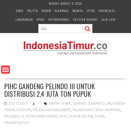
S
SUNDAY, AUGUST 9, 2026
k
EKBIS
POLITIK
HUKUM
OLAHRAGA
BUDAYA
IPTEK
PARIWISATA
i
LINGKUNGAN
OPINI
INTERNASIONAL
CATATAN REDAKSI
LAIN-LAIN
p
t
o
c
o
n
t
e
n
t
PIHC GANDENG PELINDO III UNTUK
DISTRIBUSI 2,4 JUTA TON PUPUK
23/11/2012
ARIFIN TASRIF
,
DJARWO SURJANTO
,
INDONESIA
TIMUR
,
LOGISTIK
,
PELABUHAN MAUMERE
,
PELABUHAN TENAU KUPANG
,
PELLINDO III
,
PETROKIMIA GRESIK
,
PIHC
,
PUPUK KALTIM
,
PUSRI
,
TRANSPORTASI