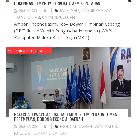
DUKUNGAN PEMPROV PERKUAT UMKM KEPULAUAN
06/08/2026
IWAPI MBD
,
TINGGINYA BIAYA
TRANSPORTASI
,
UMKM KEPULAUAN
Ambon, indonesiatimur.co– Dewan Pimpinan Cabang
(DPC) Ikatan Wanita Pengusaha Indonesia (IWAPI)
Kabupaten Maluku Barat Daya (MBD)...
Ekonomi & Bisnis
Maluku
RAKERDA II IWAPI MALUKU JADI MOMENTUM PERKUAT UMKM
PEREMPUAN, DORONG EKONOMI DAERAH
06/08/2026
EKONOMI DAERAH
,
IWAPI MALUKU
,
RAKERDA II
,
UMKM PEREMPUAN