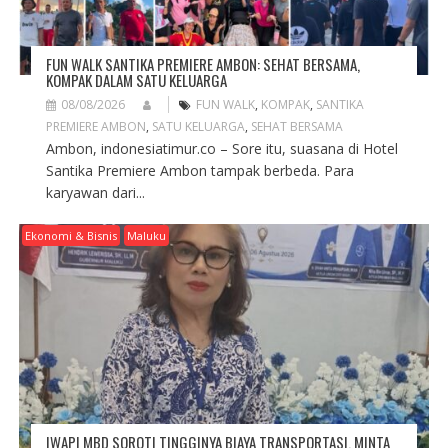
FUN WALK SANTIKA PREMIERE AMBON: SEHAT BERSAMA,
KOMPAK DALAM SATU KELUARGA
08/08/2026
FUN WALK
,
KOMPAK
,
SANTIKA
PREMIERE AMBON
,
SATU KELUARGA
,
SEHAT BERSAMA
Ambon, indonesiatimur.co – Sore itu, suasana di Hotel
Santika Premiere Ambon tampak berbeda. Para
karyawan dari...
Ekonomi & Bisnis
Maluku
IWAPI MBD SOROTI TINGGINYA BIAYA TRANSPORTASI, MINTA