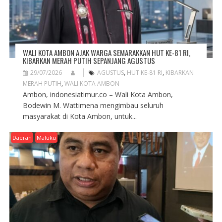
N
WALI KOTA AMBON AJAK WARGA SEMARAKKAN HUT KE-81 RI,
KIBARKAN MERAH PUTIH SEPANJANG AGUSTUS
29/07/2026
AGUSTUS
,
HUT KE-81 RI
,
KIBARKAN
MERAH PUTIH
,
WALI KOTA AMBON
Ambon, indonesiatimur.co – Wali Kota Ambon,
Bodewin M. Wattimena mengimbau seluruh
masyarakat di Kota Ambon, untuk...
Daerah
Maluku