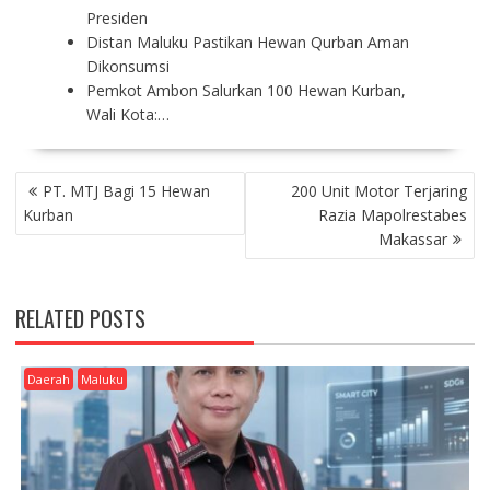
Presiden
Distan Maluku Pastikan Hewan Qurban Aman
Dikonsumsi
Pemkot Ambon Salurkan 100 Hewan Kurban,
Wali Kota:…
P
PT. MTJ Bagi 15 Hewan
200 Unit Motor Terjaring
O
Kurban
Razia Mapolrestabes
S
Makassar
T
N
A
RELATED POSTS
V
I
G
Daerah
Maluku
A
T
I
O