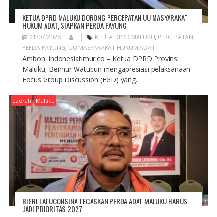
KETUA DPRD MALUKU DORONG PERCEPATAN UU MASYARAKAT
HUKUM ADAT, SIAPKAN PERDA PAYUNG
21/07/2026
KETUA DPRD MALUKU
,
PERCEPATAN
,
PERDA PAYUNG
,
UU MASYARAKAT HUKUM ADAT
Ambon, indonesiatimur.co – Ketua DPRD Provinsi
Maluku, Benhur Watubun mengapresiasi pelaksanaan
Focus Group Discussion (FGD) yang...
Daerah
Maluku
BISRI LATUCONSINA TEGASKAN PERDA ADAT MALUKU HARUS
JADI PRIORITAS 2027