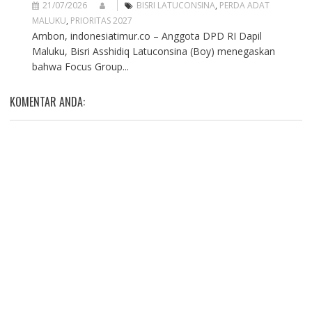
21/07/2026
BISRI LATUCONSINA
,
PERDA ADAT
MALUKU
,
PRIORITAS 2027
Ambon, indonesiatimur.co – Anggota DPD RI Dapil
Maluku, Bisri Asshidiq Latuconsina (Boy) menegaskan
bahwa Focus Group...
KOMENTAR ANDA: