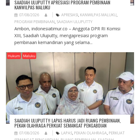
SAADIAH ULUPUTTY APRESIASI PROGRAM PEMBINAAN
KANWILPAS MALUKU
07/08/2026
APRESIASI
,
KANWILPAS MALUKU
,
PROGRAM PEMBINAAN
,
SAADIAH ULUPUTTY
Ambon, indonesiatimur.co – Anggota DPR RI Komisi
XIII, Saadiah Uluputty, mengapresiasi program
pembinaan kemandirian yang selama...
Hukum
Maluku
SAADIAH ULUPUTTY: LAPAS HARUS JADI RUANG PEMBINAAN,
PEKAN OLAHRAGA PERKUAT SEMANGAT PENGABDIAN
07/08/2026
LAPAS
,
PEKAN OLAHRAGA
,
PERKUAT
SEMANGAT PENGABDIAN
,
RUANG PEMBINAAN
,
SAADIAH