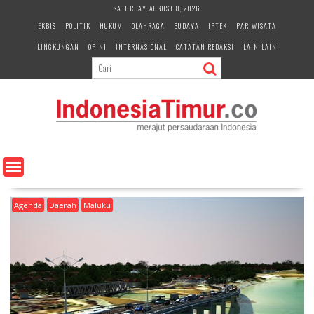
S
SATURDAY, AUGUST 8, 2026
k
EKBIS
POLITIK
HUKUM
OLAHRAGA
BUDAYA
IPTEK
PARIWISATA
i
LINGKUNGAN
OPINI
INTERNASIONAL
CATATAN REDAKSI
LAIN-LAIN
p
t
o
c
o
n
t
e
n
t
Agenda
Daerah
Maluku