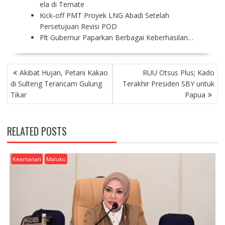
ela di Ternate
Kick-off PMT Proyek LNG Abadi Setelah
Persetujuan Revisi POD
Plt Gubernur Paparkan Berbagai Keberhasilan…
P
Akibat Hujan, Petani Kakao
RUU Otsus Plus; Kado
O
di Sulteng Terancam Gulung
Terakhir Presiden SBY untuk
S
Tikar
Papua
T
N
A
RELATED POSTS
V
I
G
Keamanan
Maluku
A
T
I
O
N