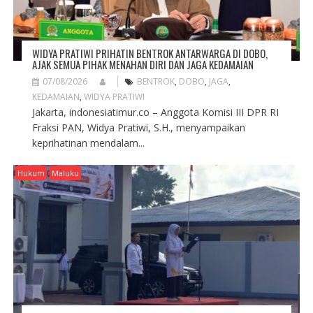
WIDYA PRATIWI PRIHATIN BENTROK ANTARWARGA DI DOBO,
AJAK SEMUA PIHAK MENAHAN DIRI DAN JAGA KEDAMAIAN
07/08/2026
BENTROK
,
DOBO
,
JAGA
,
KEDAMAIAN
,
WIDYA PRATIWI
Jakarta, indonesiatimur.co – Anggota Komisi III DPR RI
Fraksi PAN, Widya Pratiwi, S.H., menyampaikan
keprihatinan mendalam...
Hukum
Maluku