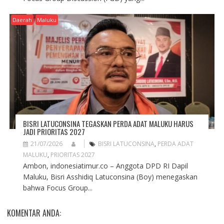
Daerah
Maluku
BISRI LATUCONSINA TEGASKAN PERDA ADAT MALUKU HARUS
JADI PRIORITAS 2027
21/07/2026
BISRI LATUCONSINA
,
PERDA ADAT
MALUKU
,
PRIORITAS 2027
Ambon, indonesiatimur.co – Anggota DPD RI Dapil
Maluku, Bisri Asshidiq Latuconsina (Boy) menegaskan
bahwa Focus Group...
KOMENTAR ANDA: