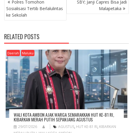
P
Polres Tomohon
SBY; Janji Capres Bisa Jadi
O
Sosialisasi Tertib Berlalulintas
Malapetaka
S
ke Sekolah
T
N
A
RELATED POSTS
V
I
G
Daerah
Maluku
A
T
I
O
N
WALI KOTA AMBON AJAK WARGA SEMARAKKAN HUT KE-81 RI,
KIBARKAN MERAH PUTIH SEPANJANG AGUSTUS
29/07/2026
AGUSTUS
,
HUT KE-81 RI
,
KIBARKAN