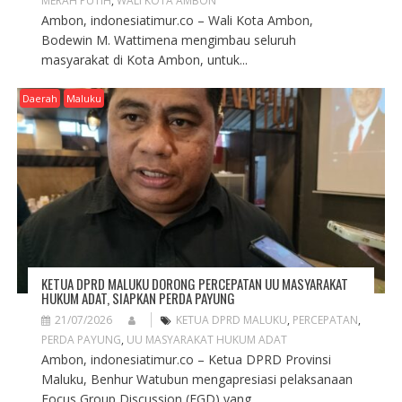
MERAH PUTIH
,
WALI KOTA AMBON
Ambon, indonesiatimur.co – Wali Kota Ambon,
Bodewin M. Wattimena mengimbau seluruh
masyarakat di Kota Ambon, untuk...
Daerah
Maluku
KETUA DPRD MALUKU DORONG PERCEPATAN UU MASYARAKAT
HUKUM ADAT, SIAPKAN PERDA PAYUNG
21/07/2026
KETUA DPRD MALUKU
,
PERCEPATAN
,
PERDA PAYUNG
,
UU MASYARAKAT HUKUM ADAT
Ambon, indonesiatimur.co – Ketua DPRD Provinsi
Maluku, Benhur Watubun mengapresiasi pelaksanaan
Focus Group Discussion (FGD) yang...