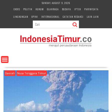
S
SUNDAY, AUGUST 9, 2026
k
EKBIS
POLITIK
HUKUM
OLAHRAGA
BUDAYA
IPTEK
PARIWISATA
i
LINGKUNGAN
OPINI
INTERNASIONAL
CATATAN REDAKSI
LAIN-LAIN
p
t
o
c
o
n
t
e
n
t
Daerah
Nusa Tenggara Timur