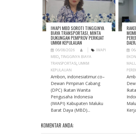
A
T
I
O
IWAPI MBD SOROTI TINGGINYA
RAKE
N
BIAYA TRANSPORTASI, MINTA
MOME
DUKUNGAN PEMPROV PERKUAT
PERE
UMKM KEPULAUAN
DAER
06/08/2026
IWAPI
06
MBD
,
TINGGINYA BIAYA
EKON
TRANSPORTASI
,
UMKM
MAL
KEPULAUAN
PERE
Ambon, indonesiatimur.co–
Ambo
Dewan Pimpinan Cabang
Dew
(DPC) Ikatan Wanita
Ikat
Pengusaha Indonesia
Indo
(IWAPI) Kabupaten Maluku
Malu
Barat Daya (MBD)...
Kerja
KOMENTAR ANDA: