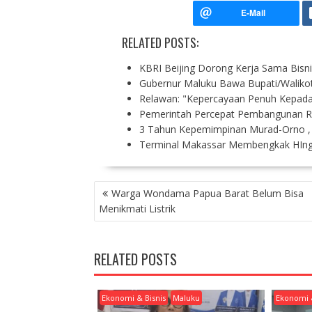
RELATED POSTS:
KBRI Beijing Dorong Kerja Sama Bisni
Gubernur Maluku Bawa Bupati/Walik
Relawan: "Kepercayaan Penuh Kepada 
Pemerintah Percepat Pembangunan Re
3 Tahun Kepemimpinan Murad-Orno ,
Terminal Makassar Membengkak HIng
P
Warga Wondama Papua Barat Belum Bisa
O
Menikmati Listrik
S
T
N
RELATED POSTS
A
V
I
Ekonomi & Bisnis
Maluku
Ekonomi 
G