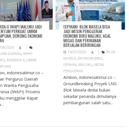
RDA II IWAPI MALUKU JADI
ISPIKANI: BLOK MASELA BISA
NTUM PERKUAT UMKM
JADI MESIN PENGGERAK
MPUAN, DORONG EKONOMI
EKONOMI BIRU MALUKU, ASAL
AH
MIGAS DAN PERIKANAN
BERJALAN BERIRINGAN
/08/2026
18/07/2026
BLOK
OMI DAERAH
,
IWAPI
MASELA
,
EKONOMI BIRU
,
UKU
,
RAKERDA II
,
UMKM
ISPIKANI
,
MALUKU
,
MESIN
MPUAN
PENGGERAK
n, indonesiatimur.co –
Ambon, indonesiatimur.co –
an Pengurus Daerah
Groundbreaking Proyek LNG
an Wanita Pengusaha
Blok Masela dinilai bukan
nesia (IWAPI) Provinsi
sekadar penanda dimulainya
ku menggelar Rapat
pembangunan salah satu...
...