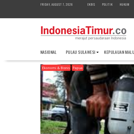
S
FRIDAY, AUGUST 7, 2026
EKBIS
POLITIK
HUKUM
k
i
p
t
o
c
o
NASIONAL
PULAU SULAWESI
KEPULAUAN MAL
n
t
Ekonomi & Bisnis
Papua
e
n
t