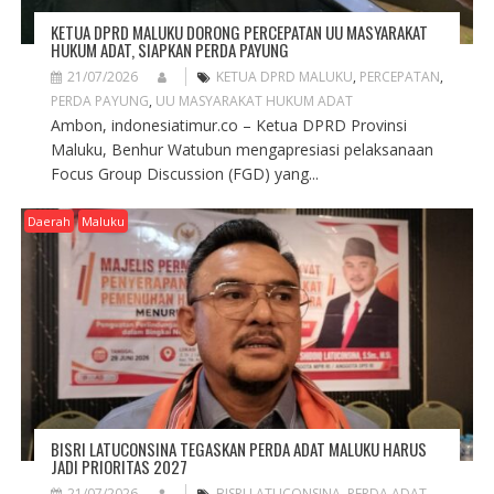
KETUA DPRD MALUKU DORONG PERCEPATAN UU MASYARAKAT
HUKUM ADAT, SIAPKAN PERDA PAYUNG
21/07/2026
KETUA DPRD MALUKU
,
PERCEPATAN
,
PERDA PAYUNG
,
UU MASYARAKAT HUKUM ADAT
Ambon, indonesiatimur.co – Ketua DPRD Provinsi
Maluku, Benhur Watubun mengapresiasi pelaksanaan
Focus Group Discussion (FGD) yang...
Daerah
Maluku
BISRI LATUCONSINA TEGASKAN PERDA ADAT MALUKU HARUS
JADI PRIORITAS 2027
21/07/2026
BISRI LATUCONSINA
,
PERDA ADAT