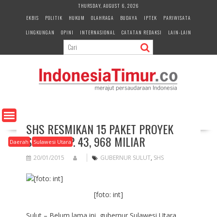
S
THURSDAY, AUGUST 6, 2026
k
EKBIS
POLITIK
HUKUM
OLAHRAGA
BUDAYA
IPTEK
PARIWISATA
i
LINGKUNGAN
OPINI
INTERNASIONAL
CATATAN REDAKSI
LAIN-LAIN
p
t
o
c
o
n
t
e
n
SHS RESMIKAN 15 PAKET PROYEK
t
SENILAI RP. 43, 968 MILIAR
Daerah
Sulawesi Utara
20/01/2015
GUBERNUR SULUT
,
SHS
[foto: int]
Sulut – Belum lama ini, gubernur Sulawesi Utara