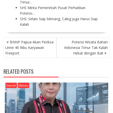
TImur…
SHS Minta Pemerintah Pusat Perhatikan
Potensi…
SHS: Selain Siap Menang, Caleg juga Harus Siap
Kalah
P
BNNP Papua Akan Periksa
Potensi Wisata Bahari
O
Urine 40 Ribu Karyawan
Indonesia Timur Tak Kalah
S
Freeport
Hebat dengan Bali
T
N
A
RELATED POSTS
V
I
G
Daerah
Maluku
A
T
I
O
N