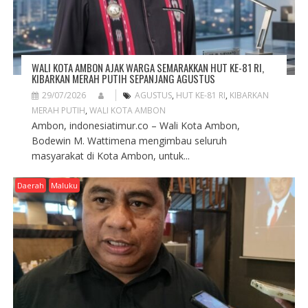
WALI KOTA AMBON AJAK WARGA SEMARAKKAN HUT KE-81 RI,
KIBARKAN MERAH PUTIH SEPANJANG AGUSTUS
29/07/2026
AGUSTUS
,
HUT KE-81 RI
,
KIBARKAN
MERAH PUTIH
,
WALI KOTA AMBON
Ambon, indonesiatimur.co – Wali Kota Ambon,
Bodewin M. Wattimena mengimbau seluruh
masyarakat di Kota Ambon, untuk...
Daerah
Maluku