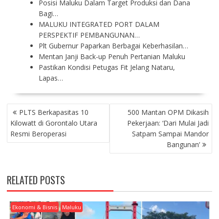
Posisi Maluku Dalam Target Produksi dan Dana
Bagi…
MALUKU INTEGRATED PORT DALAM
PERSPEKTIF PEMBANGUNAN…
Plt Gubernur Paparkan Berbagai Keberhasilan…
Mentan Janji Back-up Penuh Pertanian Maluku
Pastikan Kondisi Petugas Fit Jelang Nataru,
Lapas…
P
PLTS Berkapasitas 10
500 Mantan OPM Dikasih
O
Kilowatt di Gorontalo Utara
Pekerjaan: ‘Dari Mulai Jadi
S
Resmi Beroperasi
Satpam Sampai Mandor
T
Bangunan’
N
A
V
RELATED POSTS
I
G
A
Ekonomi & Bisnis
Maluku
T