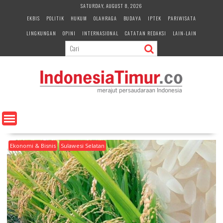
S
SATURDAY, AUGUST 8, 2026
k
EKBIS
POLITIK
HUKUM
OLAHRAGA
BUDAYA
IPTEK
PARIWISATA
i
LINGKUNGAN
OPINI
INTERNASIONAL
CATATAN REDAKSI
LAIN-LAIN
p
t
o
c
o
n
t
e
n
t
Ekonomi & Bisnis
Sulawesi Selatan