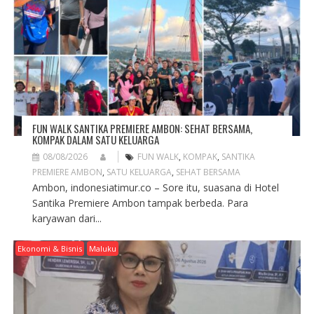
I
O
N
FUN WALK SANTIKA PREMIERE AMBON: SEHAT BERSAMA,
KOMPAK DALAM SATU KELUARGA
08/08/2026
FUN WALK
,
KOMPAK
,
SANTIKA
PREMIERE AMBON
,
SATU KELUARGA
,
SEHAT BERSAMA
Ambon, indonesiatimur.co – Sore itu, suasana di Hotel
Santika Premiere Ambon tampak berbeda. Para
karyawan dari...
Ekonomi & Bisnis
Maluku