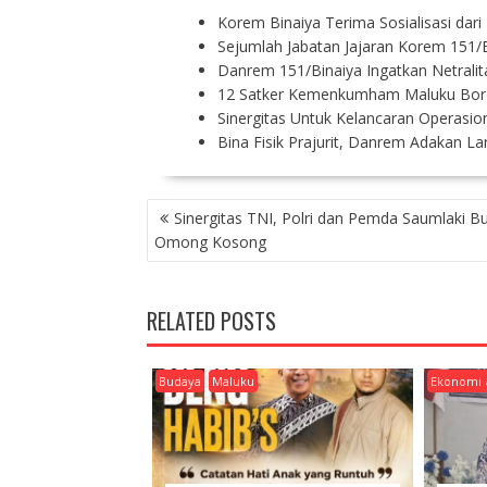
Korem Binaiya Terima Sosialisasi dar
Sejumlah Jabatan Jajaran Korem 151/
Danrem 151/Binaiya Ingatkan Netralit
12 Satker Kemenkumham Maluku Bo
Sinergitas Untuk Kelancaran Operasio
Bina Fisik Prajurit, Danrem Adakan La
P
Sinergitas TNI, Polri dan Pemda Saumlaki B
O
Omong Kosong
S
T
N
RELATED POSTS
A
V
I
Budaya
Maluku
Ekonomi 
G
A
T
I