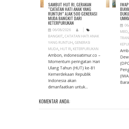
O
SAMBUT HUT RI, GERAKAN
IWAP
N
“CATATAN HATI ANAK YANG
BIAY
RUNTUH” AJAK 500 GENERASI
DUKU
MUDA BANGKIT DARI
UMKM
KETERPURUKAN
06
06/08/2026
MBD
BANGKIT
,
CATATAN HATI ANAK
TRAN
YANG RUNTUH
,
GENERASI
KEPU
MUDA
,
HUT RI
,
KETERPURUKAN
Ambo
Ambon, indonesiatimur.co –
Dew
Momentum peringatan Hari
(DPC
Ulang Tahun (HUT) ke-81
Peng
Kemerdekaan Republik
(IWA
Indonesia akan
Bara
dimanfaatkan untuk...
KOMENTAR ANDA: