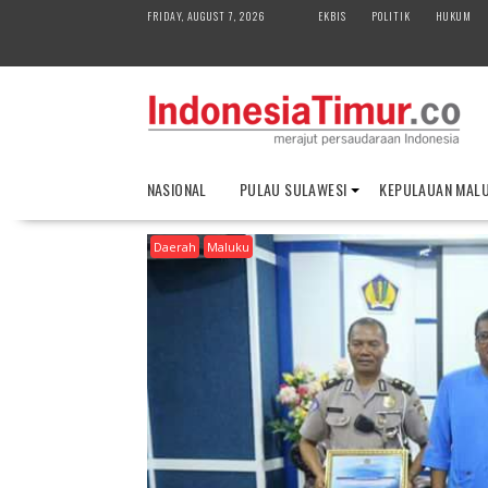
S
FRIDAY, AUGUST 7, 2026
EKBIS
POLITIK
HUKUM
k
i
p
t
o
c
o
NASIONAL
PULAU SULAWESI
KEPULAUAN MAL
n
t
Daerah
Maluku
e
n
t