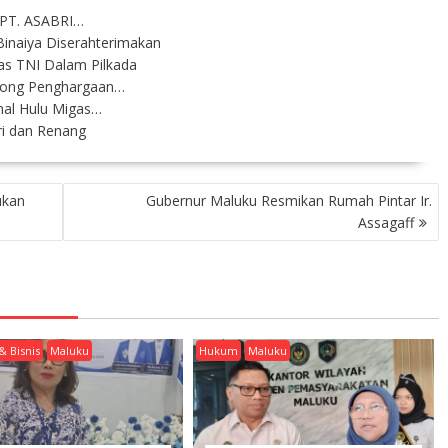
i PT. ASABRI…
Binaiya Diserahterimakan
as TNI Dalam Pilkada
rong Penghargaan…
nal Hulu Migas…
ri dan Renang
ukan
Gubernur Maluku Resmikan Rumah Pintar Ir.
Assagaff
& Bisnis
Maluku
Hukum
Maluku