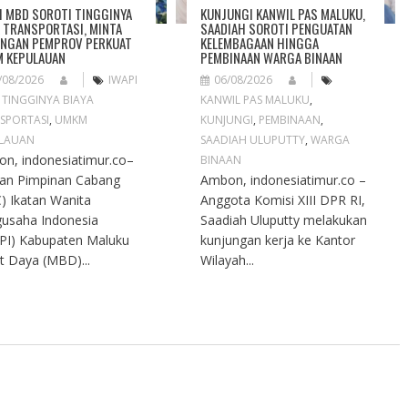
I MBD SOROTI TINGGINYA
KUNJUNGI KANWIL PAS MALUKU,
A TRANSPORTASI, MINTA
SAADIAH SOROTI PENGUATAN
NGAN PEMPROV PERKUAT
KELEMBAGAAN HINGGA
 KEPULAUAN
PEMBINAAN WARGA BINAAN
/08/2026
IWAPI
06/08/2026
,
TINGGINYA BIAYA
KANWIL PAS MALUKU
,
SPORTASI
,
UMKM
KUNJUNGI
,
PEMBINAAN
,
LAUAN
SAADIAH ULUPUTTY
,
WARGA
n, indonesiatimur.co–
BINAAN
an Pimpinan Cabang
Ambon, indonesiatimur.co –
) Ikatan Wanita
Anggota Komisi XIII DPR RI,
usaha Indonesia
Saadiah Uluputty melakukan
PI) Kabupaten Maluku
kunjungan kerja ke Kantor
t Daya (MBD)...
Wilayah...