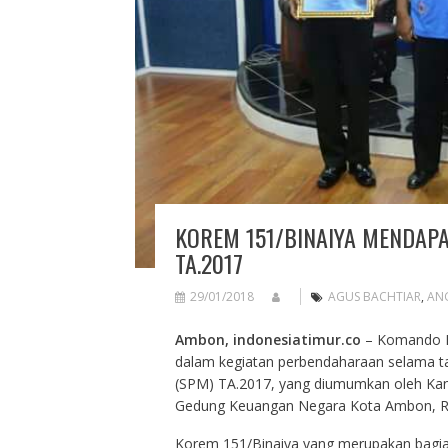
KOREM 151/BINAIYA MENDAP
TA.2017
29/01/2018
AGUS BACHTIAR
,
AN
Ambon, indonesiatimur.co
– Komando Re
dalam kegiatan perbendaharaan selama t
(SPM) TA.2017, yang diumumkan oleh Kan
Gedung Keuangan Negara Kota Ambon, Ra
Korem 151/Binaiya yang merupakan bagia