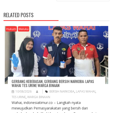
N
A
V
RELATED POSTS
I
G
A
Hukum
Maluku
T
I
O
N
GERBANG KEBEBASAN, GERBANG BERSIH NARKOBA: LAPAS
WAHAI TES URINE WARGA BINAAN
10/08/2026
BERSIH NARKOBA
,
LAPAS WAHAI
,
TES URINE
,
WARGA BINAAN
Wahai, indonesiatimur.co – Langkah nyata
mewujudkan Pemasyarakatan yang bersih dari