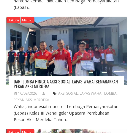
narkoba kembali dibuktikan Lembaga Pemasyarakatan
(Lapas)...
Hukum
Maluku
DARI LOMBA HINGGA AKSI SOSIAL, LAPAS WAHAI SEMARAKKAN
PEKAN AKSI MERDEKA
10/08/2026
AKSI SOSIAL
,
LAPAS WAHAI
,
LOMBA
,
PEKAN AKSI MERDEKA
Wahai, indonesiatimur.co – Lembaga Pemasyarakatan
(Lapas) Kelas III Wahai gelar Upacara Pembukaan
Pekan Aksi Merdeka Tahun...
Hukum
Maluku