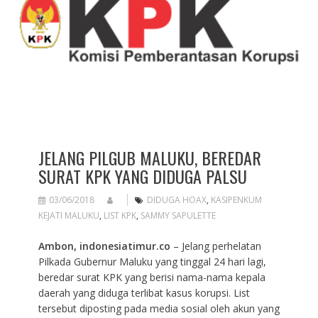
JELANG PILGUB MALUKU, BEREDAR
SURAT KPK YANG DIDUGA PALSU
03/06/2018
DIDUGA HOAX
,
KASIPENKUM
KEJATI MALUKU
,
LIST KPK
,
SAMMY SAPULETTE
Ambon, indonesiatimur.co
– Jelang perhelatan
Pilkada Gubernur Maluku yang tinggal 24 hari lagi,
beredar surat KPK yang berisi nama-nama kepala
daerah yang diduga terlibat kasus korupsi. List
tersebut diposting pada media sosial oleh akun yang