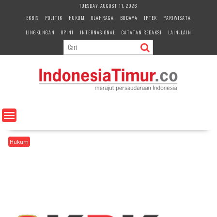
S
TUESDAY, AUGUST 11, 2026
k
EKBIS
POLITIK
HUKUM
OLAHRAGA
BUDAYA
IPTEK
PARIWISATA
i
LINGKUNGAN
OPINI
INTERNASIONAL
CATATAN REDAKSI
LAIN-LAIN
p
t
o
c
o
n
t
e
n
t
Hukum