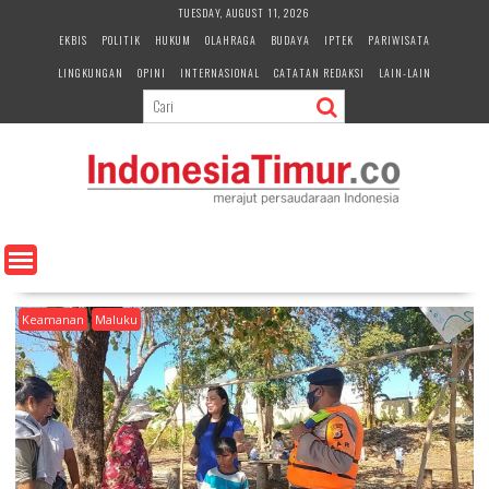
S
TUESDAY, AUGUST 11, 2026
k
EKBIS
POLITIK
HUKUM
OLAHRAGA
BUDAYA
IPTEK
PARIWISATA
i
LINGKUNGAN
OPINI
INTERNASIONAL
CATATAN REDAKSI
LAIN-LAIN
p
t
o
c
o
n
t
e
n
t
Keamanan
Maluku