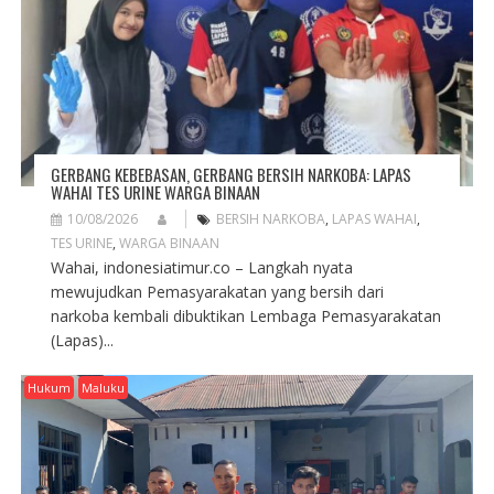
I
O
N
GERBANG KEBEBASAN, GERBANG BERSIH NARKOBA: LAPAS
WAHAI TES URINE WARGA BINAAN
10/08/2026
BERSIH NARKOBA
,
LAPAS WAHAI
,
TES URINE
,
WARGA BINAAN
Wahai, indonesiatimur.co – Langkah nyata
mewujudkan Pemasyarakatan yang bersih dari
narkoba kembali dibuktikan Lembaga Pemasyarakatan
(Lapas)...
Hukum
Maluku