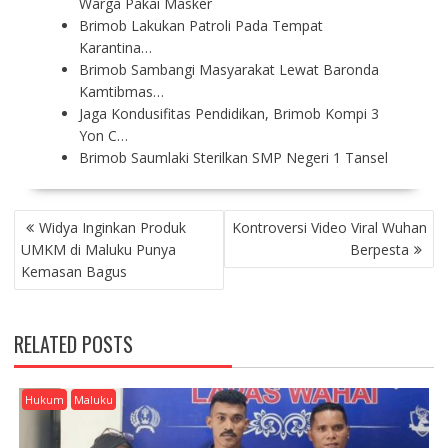
Warga Pakai Masker
Brimob Lakukan Patroli Pada Tempat
Karantina…
Brimob Sambangi Masyarakat Lewat Baronda
Kamtibmas…
Jaga Kondusifitas Pendidikan, Brimob Kompi 3
Yon C…
Brimob Saumlaki Sterilkan SMP Negeri 1 Tansel
P
Widya Inginkan Produk
Kontroversi Video Viral Wuhan
O
UMKM di Maluku Punya
Berpesta
S
Kemasan Bagus
T
N
A
RELATED POSTS
V
I
G
Hukum
Maluku
A
T