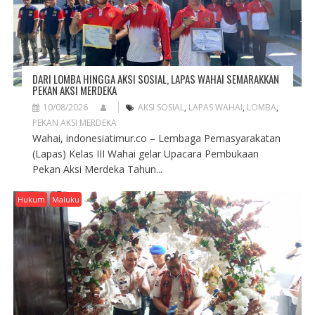
DARI LOMBA HINGGA AKSI SOSIAL, LAPAS WAHAI SEMARAKKAN
PEKAN AKSI MERDEKA
10/08/2026
AKSI SOSIAL
,
LAPAS WAHAI
,
LOMBA
,
PEKAN AKSI MERDEKA
Wahai, indonesiatimur.co – Lembaga Pemasyarakatan
(Lapas) Kelas III Wahai gelar Upacara Pembukaan
Pekan Aksi Merdeka Tahun...
Hukum
Maluku