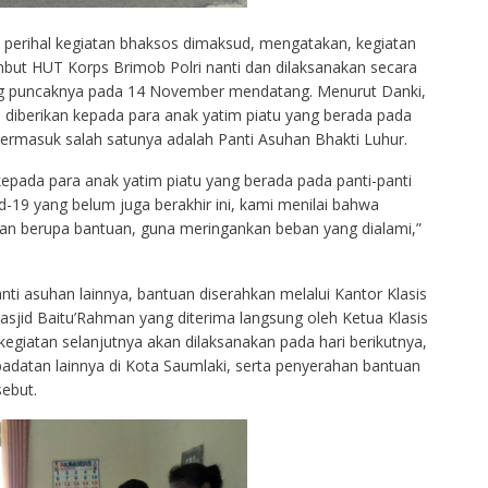
 perihal kegiatan bhaksos dimaksud, mengatakan, kegiatan
but HUT Korps Brimob Polri nanti dan dilaksanakan secara
yang puncaknya pada 14 November mendatang. Menurut Danki,
i, diberikan kepada para anak yatim piatu yang berada pada
termasuk salah satunya adalah Panti Asuhan Bhakti Luhur.
 kepada para anak yatim piatu yang berada pada panti-panti
19 yang belum juga berakhir ini, kami menilai bahwa
n berupa bantuan, guna meringankan beban yang dialami,”
i asuhan lainnya, bantuan diserahkan melalui Kantor Klasis
sjid Baitu’Rahman yang diterima langsung oleh Ketua Klasis
egiatan selanjutnya akan dilaksanakan pada hari berikutnya,
adatan lainnya di Kota Saumlaki, serta penyerahan bantuan
ebut.