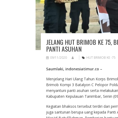
JELANG HUT BRIMOB KE 75, 
PANTI ASUHAN
09/11/2020
HUT BRIMOB KE -75
Saumlaki, indonesiatimur.co –
Menjelang Hari Ulang Tahun Korps Brimo
Brimob Kompi 3 Batalyon C Pelopor Polda
menyantuni panti asuhan serta melakukan 
Kabupaten Kepulauan Tanimbar, Senin (09
Kegiatan bhaksos tersebut terdiri dari pe
juga santunan berupa uang kepada Panti A
Masjid Baitul’Rahman. Pemberian bantuan