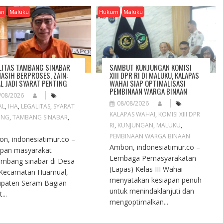
an
Maluku
Hukum
Maluku
LITAS TAMBANG SINABAR
SAMBUT KUNJUNGAN KOMISI
MASIH BERPROSES, ZAIN:
XIII DPR RI DI MALUKU, KALAPAS
L JADI SYARAT PENTING
WAHAI SIAP OPTIMALISASI
PEMBINAAN WARGA BINAAN
/08/2026
08/08/2026
AL
,
IHA
,
LEGALITAS
,
SYARAT
KALAPAS WAHAI
,
KOMISI XIII DPR
ING
,
TAMBANG SINABAR
,
RI
,
KUNJUNGAN
,
MALUKU
,
PEMBINAAN WARGA BINAAN
n, indonesiatimur.co –
Ambon, indonesiatimur.co –
pan masyarakat
Lembaga Pemasyarakatan
mbang sinabar di Desa
(Lapas) Kelas III Wahai
 Kecamatan Huamual,
menyatakan kesiapan penuh
paten Seram Bagian
untuk menindaklanjuti dan
...
mengoptimalkan...