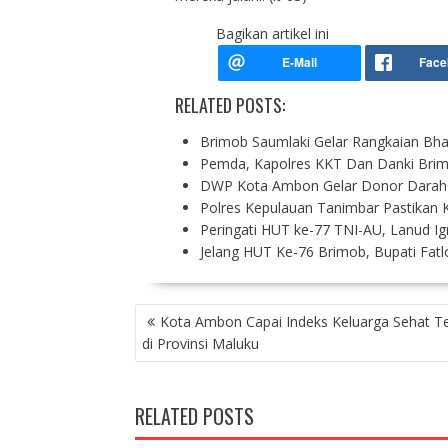
Bagikan artikel ini
RELATED POSTS:
Brimob Saumlaki Gelar Rangkaian Bh
Pemda, Kapolres KKT Dan Danki Bri
DWP Kota Ambon Gelar Donor Darah
Polres Kepulauan Tanimbar Pastikan 
Peringati HUT ke-77 TNI-AU, Lanud I
Jelang HUT Ke-76 Brimob, Bupati Fatl
P
Kota Ambon Capai Indeks Keluarga Sehat Te
O
di Provinsi Maluku
S
T
N
RELATED POSTS
A
V