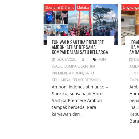
I
Ekonomi & Bisnis
Maluku
Lingkung
G
A
T
I
O
FUN WALK SANTIKA PREMIERE
LEGA
N
AMBON: SEHAT BERSAMA,
IHA 
KOMPAK DALAM SATU KELUARGA
AMDA
08/08/2026
FUN
08
WALK
,
KOMPAK
,
SANTIKA
AMD
PREMIERE AMBON
,
SATU
PENT
KELUARGA
,
SEHAT BERSAMA
ZAIN
Ambon, indonesiatimur.co –
Ambo
Sore itu, suasana di Hotel
Hara
Santika Premiere Ambon
pena
tampak berbeda. Para
Iha,
karyawan dari...
Kabu
Barat