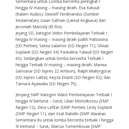
Sementara untuk Lomba bercerita peringkat I
hingga IV masing – masing diraih, Eva Katuuk
(Kalam Kudus); Qwizelf Ferdinandus (Sumber
Keslamatan) Izaan Salman (Lanud Angkasa) dan
Jeconiah Marsoly (El-Roi)
Jejang SD, kategori Video Pembelajaran Terbaik I
hingga IV masing – masing diraih Judith Pattiasina
(SD Pertiwi); Selvia Salamor (SD Negeri 71); Olvian
Soplanit (SD Negeri 34) Paskalina Talaud (SD Negeri
65). Sedangkan untuk lomba bercerita Terbaik I
hingga Terbaik IV masing – masing diraih; Marwa
Samsinar (SD Inpres 22 Ambon), Ralph Malisngorar
(SD Inpres Latta); Keyza Erianti (SD Negeri 92); dan
Tamara Ayawaila (SD Negeri 75).
Jenjang SMP Kategori Video Pembelajaran Terbaik I
hingga IV berturut – turut; Lilian Moriolkossu (SMP
Negeri 12), Dina Lefitar (SMP Pertiwi) Lesly Soplanit
(SMP Negeri 11); dan Irsal Rabidin (SMP Alwatan.
Sementara itu untuk lomba bercerita terbaik I hingga
IV berturut – turut, Marcia Tumembouw (SMP