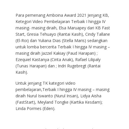
Para pemenang Amboina Award 2021 Jenjang KB,
Ketegori Video Pembelajaran Terbaik I hingga IV
masing- masing diraih, Elsa Maruapey dari KB Fast
Start, Gresia Tehuayo (Rantai Kasih), Cindy Tallane
(El-Roi) dan Yuliana Dias (Stella Maris) sedangkan
untuk lomba bercerita Terbaik I hingga IV masing –
masing diraih Jazzel Kakiay (Paud Harapan) ;
Ezequiel Kastanya (Cinta Anak), Rafael Lilipaly
(Tunas Harapan) dan ; Indri Rugebregt (Rantai
Kasih).
Untuk jenjang TK kategori video
pembelajaran,Terbaik I hingga IV masing – masing
diraih Nurul Iswanto (Nurul Insan), Lidya Aisha
(FastStart), Meyland Tongke (Kartika Kesdam);
Linda Pormes (Eden).