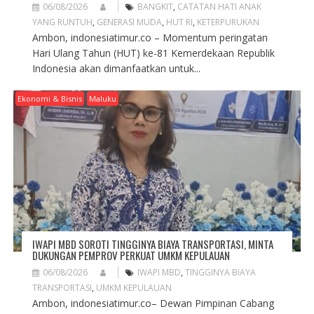
06/08/2026
BANGKIT
,
CATATAN HATI ANAK
YANG RUNTUH
,
GENERASI MUDA
,
HUT RI
,
KETERPURUKAN
Ambon, indonesiatimur.co – Momentum peringatan
Hari Ulang Tahun (HUT) ke-81 Kemerdekaan Republik
Indonesia akan dimanfaatkan untuk...
Ekonomi & Bisnis
Maluku
IWAPI MBD SOROTI TINGGINYA BIAYA TRANSPORTASI, MINTA
DUKUNGAN PEMPROV PERKUAT UMKM KEPULAUAN
06/08/2026
IWAPI MBD
,
TINGGINYA BIAYA
TRANSPORTASI
,
UMKM KEPULAUAN
Ambon, indonesiatimur.co– Dewan Pimpinan Cabang