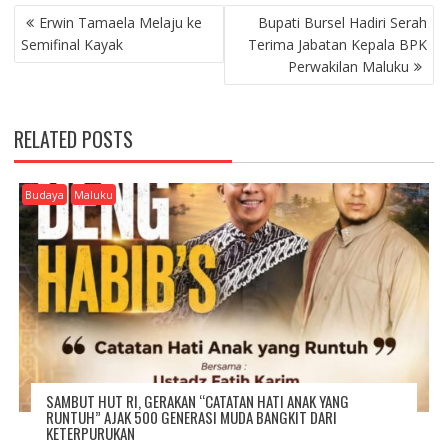
P
Erwin Tamaela Melaju ke
Bupati Bursel Hadiri Serah
O
Semifinal Kayak
Terima Jabatan Kepala BPK
S
Perwakilan Maluku
T
N
A
RELATED POSTS
V
I
G
Budaya
Maluku
A
T
I
O
N
SAMBUT HUT RI, GERAKAN “CATATAN HATI ANAK YANG
RUNTUH” AJAK 500 GENERASI MUDA BANGKIT DARI
KETERPURUKAN