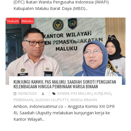
(DPC) Ikatan Wanita Pengusaha Indonesia (IWAPI)
Kabupaten Maluku Barat Daya (MBD)...
Hukum
Maluku
KUNJUNGI KANWIL PAS MALUKU, SAADIAH SOROTI PENGUATAN
KELEMBAGAAN HINGGA PEMBINAAN WARGA BINAAN
06/08/2026
KANWIL PAS MALUKU
,
KUNJUNGI
,
PEMBINAAN
,
SAADIAH ULUPUTTY
,
WARGA BINAAN
Ambon, indonesiatimur.co – Anggota Komisi XIII DPR
RI, Saadiah Uluputty melakukan kunjungan kerja ke
Kantor Wilayah...