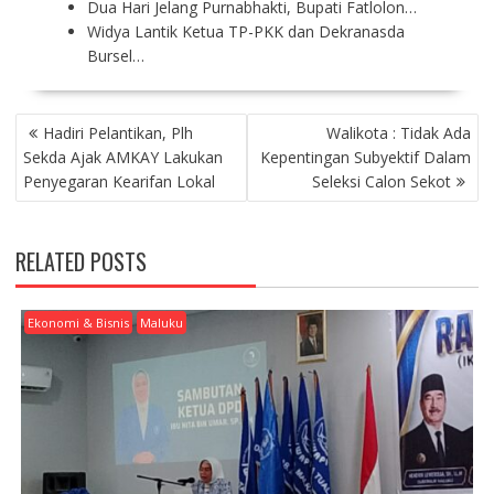
Dua Hari Jelang Purnabhakti, Bupati Fatlolon…
Widya Lantik Ketua TP-PKK dan Dekranasda
Bursel…
P
Hadiri Pelantikan, Plh
Walikota : Tidak Ada
O
Sekda Ajak AMKAY Lakukan
Kepentingan Subyektif Dalam
S
Penyegaran Kearifan Lokal
Seleksi Calon Sekot
T
N
A
RELATED POSTS
V
I
G
Ekonomi & Bisnis
Maluku
A
T
I
O
N