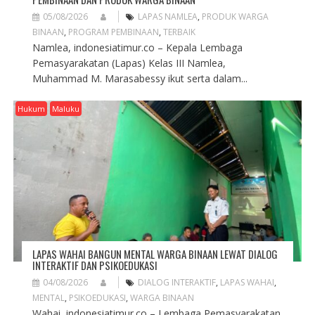
05/08/2026
LAPAS NAMLEA
,
PRODUK WARGA
BINAAN
,
PROGRAM PEMBINAAN
,
TERBAIK
Namlea, indonesiatimur.co – Kepala Lembaga
Pemasyarakatan (Lapas) Kelas III Namlea,
Muhammad M. Marasabessy ikut serta dalam...
Hukum
Maluku
LAPAS WAHAI BANGUN MENTAL WARGA BINAAN LEWAT DIALOG
INTERAKTIF DAN PSIKOEDUKASI
04/08/2026
DIALOG INTERAKTIF
,
LAPAS WAHAI
,
MENTAL
,
PSIKOEDUKASI
,
WARGA BINAAN
Wahai, indonesiatimur.co – Lembaga Pemasyarakatan