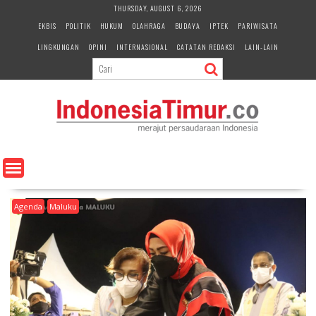
S
THURSDAY, AUGUST 6, 2026
k
EKBIS
POLITIK
HUKUM
OLAHRAGA
BUDAYA
IPTEK
PARIWISATA
i
LINGKUNGAN
OPINI
INTERNASIONAL
CATATAN REDAKSI
LAIN-LAIN
p
t
o
c
o
n
t
e
n
t
Agenda
Maluku