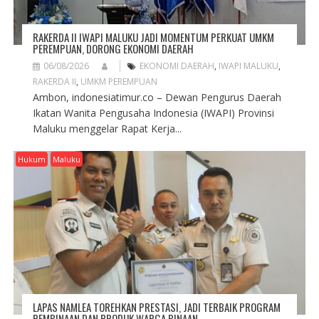
RAKERDA II IWAPI MALUKU JADI MOMENTUM PERKUAT UMKM
PEREMPUAN, DORONG EKONOMI DAERAH
06/08/2026
EKONOMI DAERAH
,
IWAPI MALUKU
,
RAKERDA II
,
UMKM PEREMPUAN
Ambon, indonesiatimur.co – Dewan Pengurus Daerah
Ikatan Wanita Pengusaha Indonesia (IWAPI) Provinsi
Maluku menggelar Rapat Kerja...
Hukum
Maluku
LAPAS NAMLEA TOREHKAN PRESTASI, JADI TERBAIK PROGRAM
PEMBINAAN DAN PRODUK WARGA BINAAN