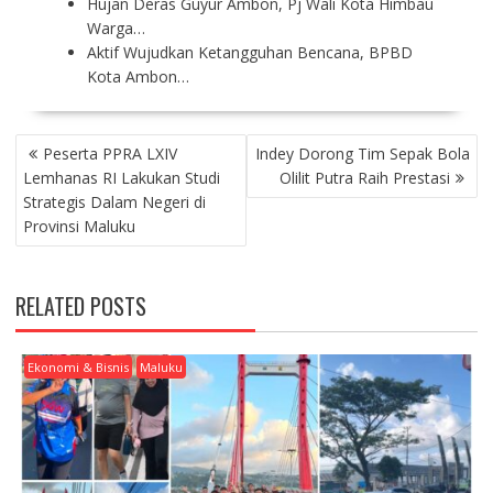
Hujan Deras Guyur Ambon, Pj Wali Kota Himbau
Warga…
Aktif Wujudkan Ketangguhan Bencana, BPBD
Kota Ambon…
P
Peserta PPRA LXIV
Indey Dorong Tim Sepak Bola
O
Lemhanas RI Lakukan Studi
Olilit Putra Raih Prestasi
S
Strategis Dalam Negeri di
T
Provinsi Maluku
N
A
V
RELATED POSTS
I
G
A
Ekonomi & Bisnis
Maluku
T
I
O
N