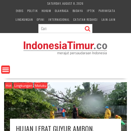
S
SATURDAY, AUGUST 8, 2026
k
EKBIS
POLITIK
HUKUM
OLAHRAGA
BUDAYA
IPTEK
PARIWISATA
i
LINGKUNGAN
OPINI
INTERNASIONAL
CATATAN REDAKSI
LAIN-LAIN
p
t
o
c
o
n
t
e
n
t
Hot
Lingkungan
Maluku
HUJAN LEBAT GUYUR AMBON,