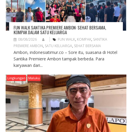
FUN WALK SANTIKA PREMIERE AMBON: SEHAT BERSAMA,
KOMPAK DALAM SATU KELUARGA
08/08/2026
FUN WALK
,
KOMPAK
,
SANTIKA
PREMIERE AMBON
,
SATU KELUARGA
,
SEHAT BERSAMA
Ambon, indonesiatimur.co – Sore itu, suasana di Hotel
Santika Premiere Ambon tampak berbeda. Para
karyawan dari...
Lingkungan
Maluku