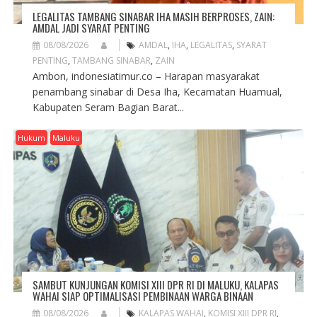
LEGALITAS TAMBANG SINABAR IHA MASIH BERPROSES, ZAIN:
AMDAL JADI SYARAT PENTING
08/08/2026
AMDAL
,
IHA
,
LEGALITAS
,
SYARAT
PENTING
,
TAMBANG SINABAR
,
ZAIN
Ambon, indonesiatimur.co – Harapan masyarakat
penambang sinabar di Desa Iha, Kecamatan Huamual,
Kabupaten Seram Bagian Barat...
Hukum
Maluku
SAMBUT KUNJUNGAN KOMISI XIII DPR RI DI MALUKU, KALAPAS
WAHAI SIAP OPTIMALISASI PEMBINAAN WARGA BINAAN
08/08/2026
KALAPAS WAHAI
,
KOMISI XIII DPR RI
,