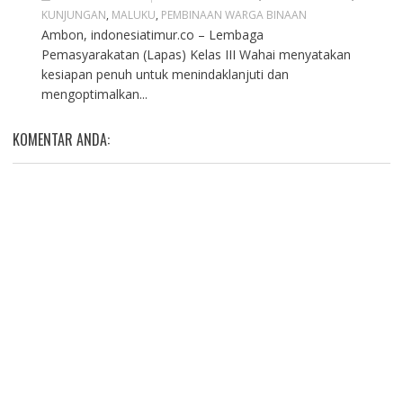
KUNJUNGAN
,
MALUKU
,
PEMBINAAN WARGA BINAAN
Ambon, indonesiatimur.co – Lembaga
Pemasyarakatan (Lapas) Kelas III Wahai menyatakan
kesiapan penuh untuk menindaklanjuti dan
mengoptimalkan...
KOMENTAR ANDA: