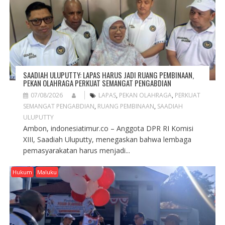
SAADIAH ULUPUTTY: LAPAS HARUS JADI RUANG PEMBINAAN,
PEKAN OLAHRAGA PERKUAT SEMANGAT PENGABDIAN
07/08/2026
LAPAS
,
PEKAN OLAHRAGA
,
PERKUAT
SEMANGAT PENGABDIAN
,
RUANG PEMBINAAN
,
SAADIAH
ULUPUTTY
Ambon, indonesiatimur.co – Anggota DPR RI Komisi
XIII, Saadiah Uluputty, menegaskan bahwa lembaga
pemasyarakatan harus menjadi...
Hukum
Maluku