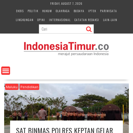
S
FRIDAY, AUGUST 7, 2026
k
EKBIS
POLITIK
HUKUM
OLAHRAGA
BUDAYA
IPTEK
PARIWISATA
i
LINGKUNGAN
OPINI
INTERNASIONAL
CATATAN REDAKSI
LAIN-LAIN
p
t
o
c
o
n
t
e
n
t
Maluku
Pendidikan
SAT BINMAS POLRES KEPTAN GELAR