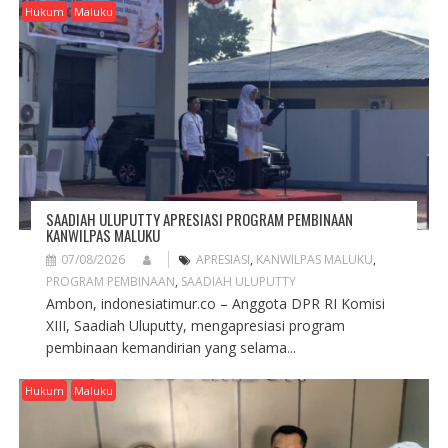
G
Hukum
Maluku
A
T
I
O
N
SAADIAH ULUPUTTY APRESIASI PROGRAM PEMBINAAN
KANWILPAS MALUKU
07/08/2026
APRESIASI
,
KANWILPAS MALUKU
,
PROGRAM PEMBINAAN
,
SAADIAH ULUPUTTY
Ambon, indonesiatimur.co – Anggota DPR RI Komisi
XIII, Saadiah Uluputty, mengapresiasi program
pembinaan kemandirian yang selama...
Hukum
Maluku