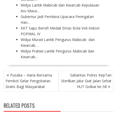
Widya Lantik Mabicab dan Kwarcab Kepulauan
Aru Masa…
Gubernur Jadi Pembina Upacara Peringatan
Hari…
KKT Sapu Bersih Medali Emas Bola Voli Indoor
POPMAL IV
Widya Murad Lantik Pengurus Mabicab dan
Kwarcab…
Widya Pratiwi Lantik Pengurus Mabicab dan
Kwarcab…
P
Pusaka – Haria Bersama
Satlantas Polres KepTan
O
Pemkot Gelar Pengobatan
Sterilkan Jalur Giat Jalan Sehat
S
Gratis Bagi Masyarakat
HUT Golkar ke-58
T
N
A
RELATED POSTS
V
I