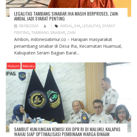
LEGALITAS TAMBANG SINABAR IHA MASIH BERPROSES, ZAIN:
AMDAL JADI SYARAT PENTING
08/08/2026
AMDAL
,
IHA
,
LEGALITAS
,
SYARAT
PENTING
,
TAMBANG SINABAR
,
ZAIN
Ambon, indonesiatimur.co – Harapan masyarakat
penambang sinabar di Desa Iha, Kecamatan Huamual,
Kabupaten Seram Bagian Barat...
Hukum
Maluku
SAMBUT KUNJUNGAN KOMISI XIII DPR RI DI MALUKU, KALAPAS
WAHAI SIAP OPTIMALISASI PEMBINAAN WARGA BINAAN