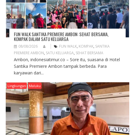
FUN WALK SANTIKA PREMIERE AMBON: SEHAT BERSAMA,
KOMPAK DALAM SATU KELUARGA
08/08/2026
FUN WALK
,
KOMPAK
,
SANTIKA
PREMIERE AMBON
,
SATU KELUARGA
,
SEHAT BERSAMA
Ambon, indonesiatimur.co – Sore itu, suasana di Hotel
Santika Premiere Ambon tampak berbeda. Para
karyawan dari...
Lingkungan
Maluku