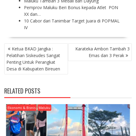
Maluku Tambah 3 Medali dari Dayung
Pemprov Maluku Beri Bonus kepada Atlet PON
XX dan…
10 Cabor dari Tanimbar Target Juara di POPMAL
IV
P
Ketua BKAD Jangka :
Karateka Ambon Tambah 3
O
Pelatihan Siskeudes Sangat
Emas dan 3 Perak
S
Penting Untuk Perangkat
T
Desa di Kabupaten Bireuen
N
A
V
RELATED POSTS
I
G
A
Ekonomi & Bisnis
Maluku
T
I
O
N