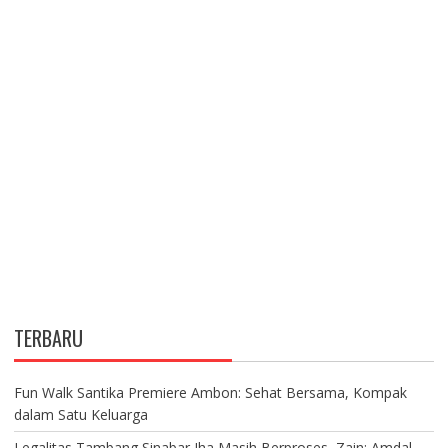
TERBARU
Fun Walk Santika Premiere Ambon: Sehat Bersama, Kompak
dalam Satu Keluarga
Legalitas Tambang Sinabar Iha Masih Berproses, Zain: Amdal