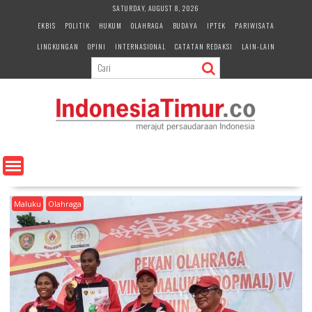
S
SATURDAY, AUGUST 8, 2026
k
EKBIS
POLITIK
HUKUM
OLAHRAGA
BUDAYA
IPTEK
PARIWISATA
i
LINGKUNGAN
OPINI
INTERNASIONAL
CATATAN REDAKSI
LAIN-LAIN
p
t
o
c
o
n
t
e
n
t
Maluku
Olahraga