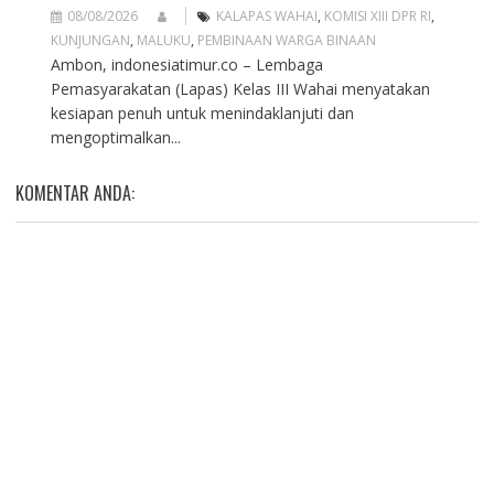
08/08/2026
KALAPAS WAHAI
,
KOMISI XIII DPR RI
,
KUNJUNGAN
,
MALUKU
,
PEMBINAAN WARGA BINAAN
Ambon, indonesiatimur.co – Lembaga
Pemasyarakatan (Lapas) Kelas III Wahai menyatakan
kesiapan penuh untuk menindaklanjuti dan
mengoptimalkan...
KOMENTAR ANDA: