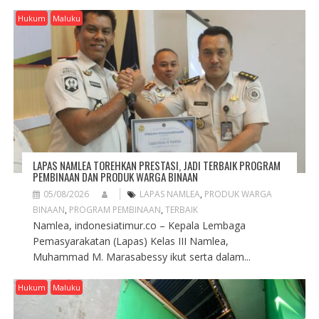
Hukum
Maluku
LAPAS NAMLEA TOREHKAN PRESTASI, JADI TERBAIK PROGRAM
PEMBINAAN DAN PRODUK WARGA BINAAN
05/08/2026
LAPAS NAMLEA
,
PRODUK WARGA
BINAAN
,
PROGRAM PEMBINAAN
,
TERBAIK
Namlea, indonesiatimur.co – Kepala Lembaga
Pemasyarakatan (Lapas) Kelas III Namlea,
Muhammad M. Marasabessy ikut serta dalam...
Hukum
Maluku