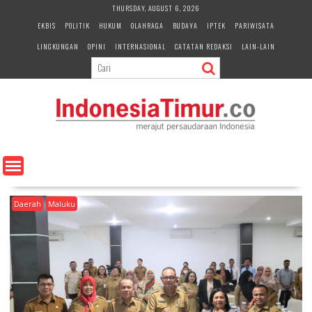
S
THURSDAY, AUGUST 6, 2026
k
EKBIS
POLITIK
HUKUM
OLAHRAGA
BUDAYA
IPTEK
PARIWISATA
i
LINGKUNGAN
OPINI
INTERNASIONAL
CATATAN REDAKSI
LAIN-LAIN
p
t
o
c
o
n
t
e
n
t
Daerah
Maluku