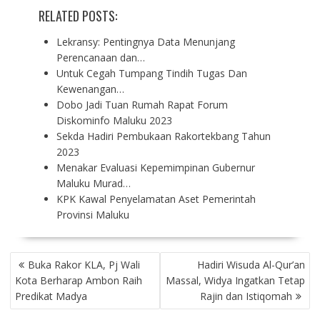
RELATED POSTS:
Lekransy: Pentingnya Data Menunjang
Perencanaan dan…
Untuk Cegah Tumpang Tindih Tugas Dan
Kewenangan…
Dobo Jadi Tuan Rumah Rapat Forum
Diskominfo Maluku 2023
Sekda Hadiri Pembukaan Rakortekbang Tahun
2023
Menakar Evaluasi Kepemimpinan Gubernur
Maluku Murad…
KPK Kawal Penyelamatan Aset Pemerintah
Provinsi Maluku
P
Buka Rakor KLA, Pj Wali
Hadiri Wisuda Al-Qur’an
O
Kota Berharap Ambon Raih
Massal, Widya Ingatkan Tetap
S
Predikat Madya
Rajin dan Istiqomah
T