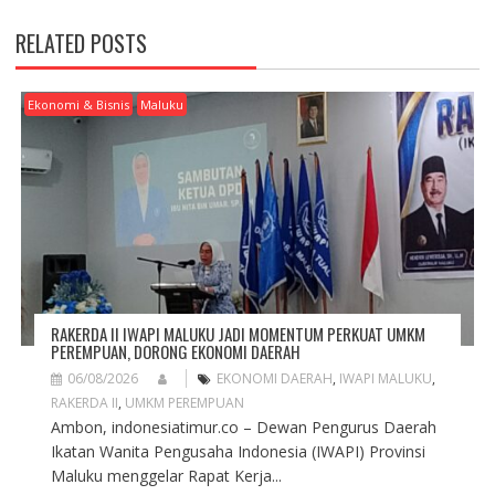
N
A
RELATED POSTS
V
I
G
Ekonomi & Bisnis
Maluku
A
T
I
O
N
RAKERDA II IWAPI MALUKU JADI MOMENTUM PERKUAT UMKM
PEREMPUAN, DORONG EKONOMI DAERAH
06/08/2026
EKONOMI DAERAH
,
IWAPI MALUKU
,
RAKERDA II
,
UMKM PEREMPUAN
Ambon, indonesiatimur.co – Dewan Pengurus Daerah
Ikatan Wanita Pengusaha Indonesia (IWAPI) Provinsi
Maluku menggelar Rapat Kerja...