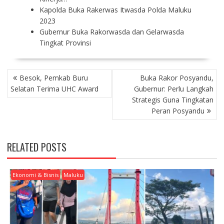
Kapolda Buka Rakerwas Itwasda Polda Maluku
2023
Gubernur Buka Rakorwasda dan Gelarwasda
Tingkat Provinsi
P
Besok, Pemkab Buru
Buka Rakor Posyandu,
O
Selatan Terima UHC Award
Gubernur: Perlu Langkah
S
Strategis Guna Tingkatan
T
Peran Posyandu
N
A
V
RELATED POSTS
I
G
A
Ekonomi & Bisnis
Maluku
T
I
O
N