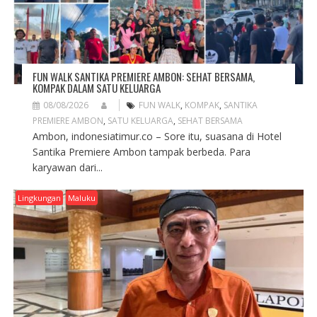
FUN WALK SANTIKA PREMIERE AMBON: SEHAT BERSAMA,
KOMPAK DALAM SATU KELUARGA
08/08/2026
FUN WALK
,
KOMPAK
,
SANTIKA
PREMIERE AMBON
,
SATU KELUARGA
,
SEHAT BERSAMA
Ambon, indonesiatimur.co – Sore itu, suasana di Hotel
Santika Premiere Ambon tampak berbeda. Para
karyawan dari...
Lingkungan
Maluku