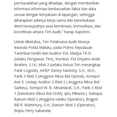
permasalahan yang dihadapi, dengan memberikan
informasi-informasi berdarsarkan fakta dan data
sesuai dengan kenyataan di lapangan, sehingga
diharapkan adanya kerja sama dan keterbukaan
demi terwujudnya asas kemitraan, komunikasi, dan
koordinasi antara Tim Audit,” harap Kapolres.
Untuk diketahui, Tim Pelaksana Audit Kinerja
Itwasda Polda Maluku, pada Polres Kepulauan
Tanimbar terdiri dari Auditor Pol. Madya TK.III
(selaku Pengawas Tim), Kombes Pol Driyano Andri
Ibrahim, S.I.K.; Irbid 2 (selaku Ketua Tim merangkap
Parik Logistik), AKBP Denny Nanlohy, S.H., M.H.;
Parik 3 Itbid 2 (Anggota Riksa Bid Opsnal), Kompol
Arie E. Undap; Auditor 2 Itbid 2 ( Anggota Riksa Bid.
Garkeu), Kompol W. B. Minanlarat, S.H., Parik 3 Itbid
1 (Sekretaris Riksa Bid SDM), Iptu Pillianta J. Siahaya;
Banum Itbid 2 (Anggota selaku Operator), Brigpol
Bill R. Wattimury, S.H.; Banum Itbid 2 (Operator),
Briptu Ferry Sabandar.