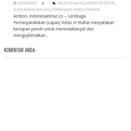
08/08/2026
KALAPAS WAHAI
,
KOMISI XIII DPR RI
,
KUNJUNGAN
,
MALUKU
,
PEMBINAAN WARGA BINAAN
Ambon, indonesiatimur.co – Lembaga
Pemasyarakatan (Lapas) Kelas III Wahai menyatakan
kesiapan penuh untuk menindaklanjuti dan
mengoptimalkan...
KOMENTAR ANDA: