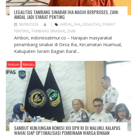
LEGALITAS TAMBANG SINABAR IHA MASIH BERPROSES, ZAIN:
AMDAL JADI SYARAT PENTING
08/08/2026
AMDAL
,
IHA
,
LEGALITAS
,
SYARAT
PENTING
,
TAMBANG SINABAR
,
ZAIN
Ambon, indonesiatimur.co – Harapan masyarakat
penambang sinabar di Desa Iha, Kecamatan Huamual,
Kabupaten Seram Bagian Barat...
Hukum
Maluku
SAMBUT KUNJUNGAN KOMISI XIII DPR RI DI MALUKU, KALAPAS
WAHAI SIAP OPTIMALISASI PEMBINAAN WARGA BINAAN