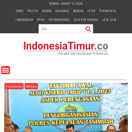
S
SUNDAY, AUGUST 9, 2026
k
EKBIS
POLITIK
HUKUM
OLAHRAGA
BUDAYA
IPTEK
PARIWISATA
i
LINGKUNGAN
OPINI
INTERNASIONAL
CATATAN REDAKSI
LAIN-LAIN
p
t
o
c
o
n
t
e
n
t
Keamanan
Maluku