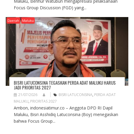
Maluku, Benhur Watubun mengapresiasi pelaksanaan
Focus Group Discussion (FGD) yang...
Daerah
Maluku
BISRI LATUCONSINA TEGASKAN PERDA ADAT MALUKU HARUS
JADI PRIORITAS 2027
21/07/2026
BISRI LATUCONSINA
,
PERDA ADAT
MALUKU
,
PRIORITAS 2027
Ambon, indonesiatimur.co – Anggota DPD RI Dapil
Maluku, Bisri Asshidiq Latuconsina (Boy) menegaskan
bahwa Focus Group...