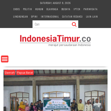
S
SATURDAY, AUGUST 8, 2026
k
EKBIS
POLITIK
HUKUM
OLAHRAGA
BUDAYA
IPTEK
PARIWISATA
i
LINGKUNGAN
OPINI
INTERNASIONAL
CATATAN REDAKSI
LAIN-LAIN
p
t
o
c
o
n
t
e
n
t
Daerah
Papua Barat