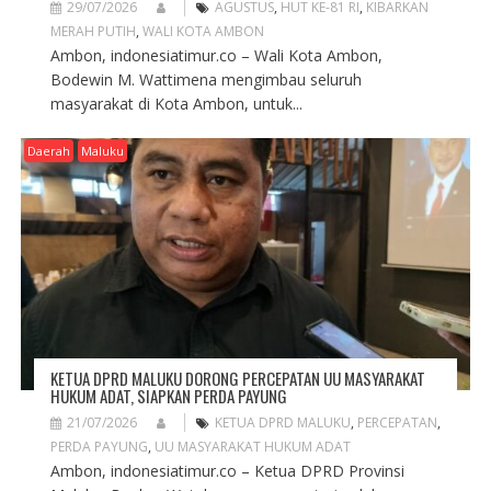
29/07/2026
AGUSTUS
,
HUT KE-81 RI
,
KIBARKAN
MERAH PUTIH
,
WALI KOTA AMBON
Ambon, indonesiatimur.co – Wali Kota Ambon,
Bodewin M. Wattimena mengimbau seluruh
masyarakat di Kota Ambon, untuk...
Daerah
Maluku
KETUA DPRD MALUKU DORONG PERCEPATAN UU MASYARAKAT
HUKUM ADAT, SIAPKAN PERDA PAYUNG
21/07/2026
KETUA DPRD MALUKU
,
PERCEPATAN
,
PERDA PAYUNG
,
UU MASYARAKAT HUKUM ADAT
Ambon, indonesiatimur.co – Ketua DPRD Provinsi