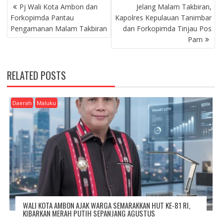
P
Pj Wali Kota Ambon dan
Jelang Malam Takbiran,
O
Forkopimda Pantau
Kapolres Kepulauan Tanimbar
S
Pengamanan Malam Takbiran
dan Forkopimda Tinjau Pos
T
Pam
N
A
V
RELATED POSTS
I
G
A
Daerah
Maluku
T
I
O
N
WALI KOTA AMBON AJAK WARGA SEMARAKKAN HUT KE-81 RI,
KIBARKAN MERAH PUTIH SEPANJANG AGUSTUS