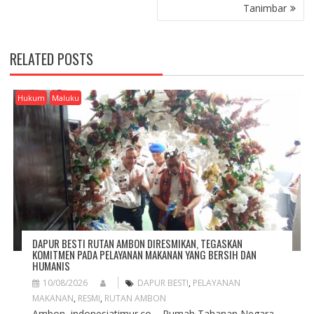
N
Tanimbar
A
V
I
RELATED POSTS
G
A
T
Hukum
Maluku
I
O
N
DAPUR BESTI RUTAN AMBON DIRESMIKAN, TEGASKAN
KOMITMEN PADA PELAYANAN MAKANAN YANG BERSIH DAN
HUMANIS
10/08/2026
DAPUR BESTI
,
PELAYANAN
MAKANAN
,
RESMI
,
RUTAN AMBON
Ambon, indonesiatimur.co – Rumah Tahanan Negara