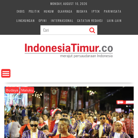
S
MONDAY, AUGUST 10, 2026
k
EKBIS
POLITIK
HUKUM
OLAHRAGA
BUDAYA
IPTEK
PARIWISATA
i
LINGKUNGAN
OPINI
INTERNASIONAL
CATATAN REDAKSI
LAIN-LAIN
p
t
o
c
o
n
t
e
n
t
Budaya
Maluku