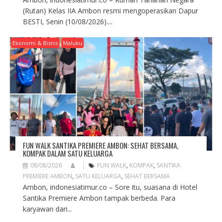
(Rutan) Kelas IIA Ambon resmi mengoperasikan Dapur
BESTI, Senin (10/08/2026)....
Ekonomi & Bisnis
Maluku
FUN WALK SANTIKA PREMIERE AMBON: SEHAT BERSAMA,
KOMPAK DALAM SATU KELUARGA
08/08/2026
FUN WALK
,
KOMPAK
,
SANTIKA
PREMIERE AMBON
,
SATU KELUARGA
,
SEHAT BERSAMA
Ambon, indonesiatimur.co – Sore itu, suasana di Hotel
Santika Premiere Ambon tampak berbeda. Para
karyawan dari...