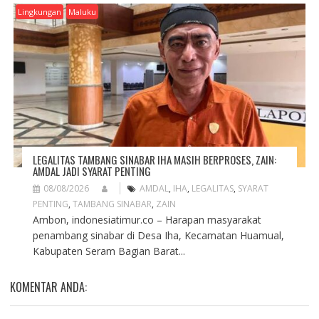
Lingkungan
Maluku
LEGALITAS TAMBANG SINABAR IHA MASIH BERPROSES, ZAIN:
AMDAL JADI SYARAT PENTING
08/08/2026
AMDAL
,
IHA
,
LEGALITAS
,
SYARAT
PENTING
,
TAMBANG SINABAR
,
ZAIN
Ambon, indonesiatimur.co – Harapan masyarakat
penambang sinabar di Desa Iha, Kecamatan Huamual,
Kabupaten Seram Bagian Barat...
KOMENTAR ANDA: