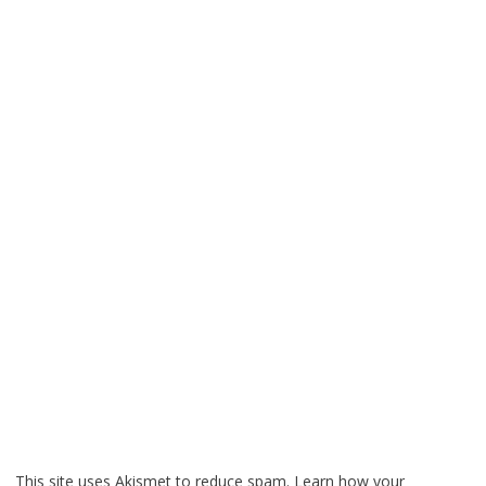
This site uses Akismet to reduce spam.
Learn how your