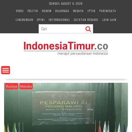
S
SUNDAY, AUGUST 9, 2026
k
EKBIS
POLITIK
HUKUM
OLAHRAGA
BUDAYA
IPTEK
PARIWISATA
i
LINGKUNGAN
OPINI
INTERNASIONAL
CATATAN REDAKSI
LAIN-LAIN
p
t
o
c
o
n
t
e
n
t
Budaya
Maluku