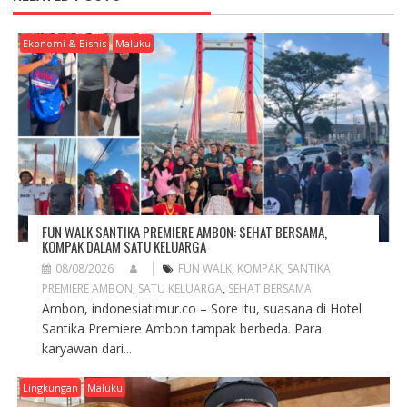
I
G
A
Ekonomi & Bisnis
Maluku
T
I
O
N
FUN WALK SANTIKA PREMIERE AMBON: SEHAT BERSAMA,
KOMPAK DALAM SATU KELUARGA
08/08/2026
FUN WALK
,
KOMPAK
,
SANTIKA
PREMIERE AMBON
,
SATU KELUARGA
,
SEHAT BERSAMA
Ambon, indonesiatimur.co – Sore itu, suasana di Hotel
Santika Premiere Ambon tampak berbeda. Para
karyawan dari...
Lingkungan
Maluku