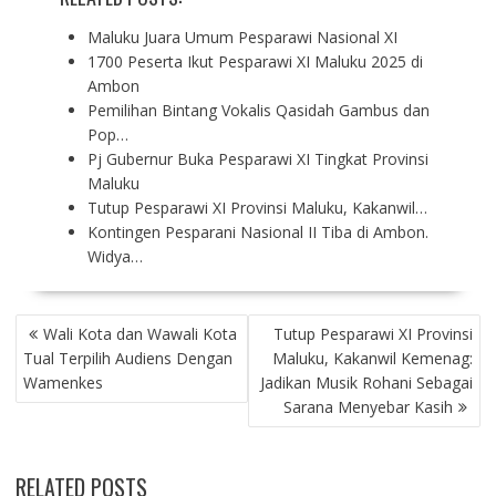
Maluku Juara Umum Pesparawi Nasional XI
1700 Peserta Ikut Pesparawi XI Maluku 2025 di
Ambon
Pemilihan Bintang Vokalis Qasidah Gambus dan
Pop…
Pj Gubernur Buka Pesparawi XI Tingkat Provinsi
Maluku
Tutup Pesparawi XI Provinsi Maluku, Kakanwil…
Kontingen Pesparani Nasional II Tiba di Ambon.
Widya…
P
Wali Kota dan Wawali Kota
Tutup Pesparawi XI Provinsi
O
Tual Terpilih Audiens Dengan
Maluku, Kakanwil Kemenag:
S
Wamenkes
Jadikan Musik Rohani Sebagai
T
Sarana Menyebar Kasih
N
A
V
RELATED POSTS