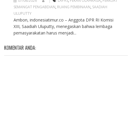
07/08/2026
LAPAS
,
PEKAN OLAHRAGA
,
PERKUAT
SEMANGAT PENGABDIAN
,
RUANG PEMBINAAN
,
SAADIAH
ULUPUTTY
Ambon, indonesiatimur.co – Anggota DPR RI Komisi
XIII, Saadiah Uluputty, menegaskan bahwa lembaga
pemasyarakatan harus menjadi...
KOMENTAR ANDA: