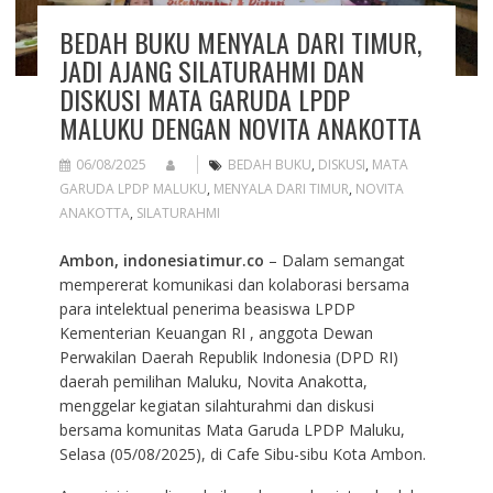
BEDAH BUKU MENYALA DARI TIMUR,
JADI AJANG SILATURAHMI DAN
DISKUSI MATA GARUDA LPDP
MALUKU DENGAN NOVITA ANAKOTTA
06/08/2025
BEDAH BUKU
,
DISKUSI
,
MATA
GARUDA LPDP MALUKU
,
MENYALA DARI TIMUR
,
NOVITA
ANAKOTTA
,
SILATURAHMI
Ambon, indonesiatimur.co
– Dalam semangat
mempererat komunikasi dan kolaborasi bersama
para intelektual penerima beasiswa LPDP
Kementerian Keuangan RI , anggota Dewan
Perwakilan Daerah Republik Indonesia (DPD RI)
daerah pemilihan Maluku, Novita Anakotta,
menggelar kegiatan silahturahmi dan diskusi
bersama komunitas Mata Garuda LPDP Maluku,
Selasa (05/08/2025), di Cafe Sibu-sibu Kota Ambon.