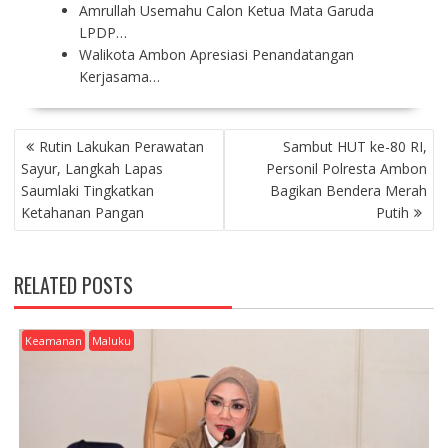
Amrullah Usemahu Calon Ketua Mata Garuda
LPDP…
Walikota Ambon Apresiasi Penandatangan
Kerjasama…
P
Rutin Lakukan Perawatan
Sambut HUT ke-80 RI,
O
Sayur, Langkah Lapas
Personil Polresta Ambon
S
Saumlaki Tingkatkan
Bagikan Bendera Merah
T
Ketahanan Pangan
Putih
N
A
V
RELATED POSTS
I
G
A
Keamanan
Maluku
T
I
O
N