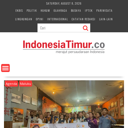
S
SATURDAY, AUGUST 8, 2026
k
EKBIS
POLITIK
HUKUM
OLAHRAGA
BUDAYA
IPTEK
PARIWISATA
i
LINGKUNGAN
OPINI
INTERNASIONAL
CATATAN REDAKSI
LAIN-LAIN
p
t
o
c
o
n
t
e
n
t
Agenda
Maluku