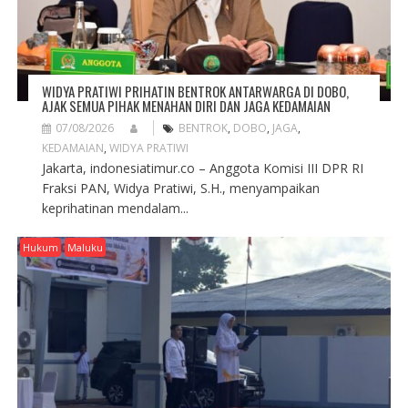
WIDYA PRATIWI PRIHATIN BENTROK ANTARWARGA DI DOBO,
AJAK SEMUA PIHAK MENAHAN DIRI DAN JAGA KEDAMAIAN
07/08/2026
BENTROK
,
DOBO
,
JAGA
,
KEDAMAIAN
,
WIDYA PRATIWI
Jakarta, indonesiatimur.co – Anggota Komisi III DPR RI
Fraksi PAN, Widya Pratiwi, S.H., menyampaikan
keprihatinan mendalam...
Hukum
Maluku