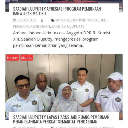
SAADIAH ULUPUTTY APRESIASI PROGRAM PEMBINAAN
KANWILPAS MALUKU
07/08/2026
APRESIASI
,
KANWILPAS MALUKU
,
PROGRAM PEMBINAAN
,
SAADIAH ULUPUTTY
Ambon, indonesiatimur.co – Anggota DPR RI Komisi
XIII, Saadiah Uluputty, mengapresiasi program
pembinaan kemandirian yang selama...
Hukum
Maluku
SAADIAH ULUPUTTY: LAPAS HARUS JADI RUANG PEMBINAAN,
PEKAN OLAHRAGA PERKUAT SEMANGAT PENGABDIAN