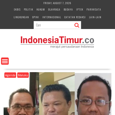
S
FRIDAY, AUGUST 7, 2026
k
EKBIS
POLITIK
HUKUM
OLAHRAGA
BUDAYA
IPTEK
PARIWISATA
i
LINGKUNGAN
OPINI
INTERNASIONAL
CATATAN REDAKSI
LAIN-LAIN
p
t
o
c
o
n
t
e
n
t
Agenda
Maluku