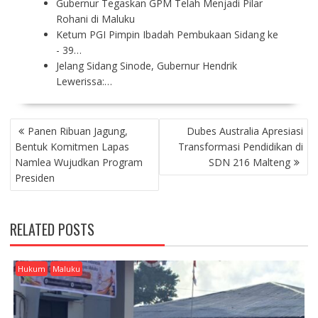
Gubernur Tegaskan GPM Telah Menjadi Pilar
Rohani di Maluku
Ketum PGI Pimpin Ibadah Pembukaan Sidang ke
- 39…
Jelang Sidang Sinode, Gubernur Hendrik
Lewerissa:…
P
Panen Ribuan Jagung,
Dubes Australia Apresiasi
O
Bentuk Komitmen Lapas
Transformasi Pendidikan di
S
Namlea Wujudkan Program
SDN 216 Malteng
T
Presiden
N
A
V
RELATED POSTS
I
G
A
Hukum
Maluku
T
I
O