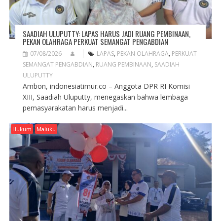
SAADIAH ULUPUTTY: LAPAS HARUS JADI RUANG PEMBINAAN,
PEKAN OLAHRAGA PERKUAT SEMANGAT PENGABDIAN
07/08/2026
LAPAS
,
PEKAN OLAHRAGA
,
PERKUAT
SEMANGAT PENGABDIAN
,
RUANG PEMBINAAN
,
SAADIAH
ULUPUTTY
Ambon, indonesiatimur.co – Anggota DPR RI Komisi
XIII, Saadiah Uluputty, menegaskan bahwa lembaga
pemasyarakatan harus menjadi...
Hukum
Maluku