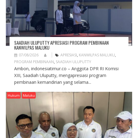
N
SAADIAH ULUPUTTY APRESIASI PROGRAM PEMBINAAN
KANWILPAS MALUKU
07/08/2026
APRESIASI
,
KANWILPAS MALUKU
,
PROGRAM PEMBINAAN
,
SAADIAH ULUPUTTY
Ambon, indonesiatimur.co – Anggota DPR RI Komisi
XIII, Saadiah Uluputty, mengapresiasi program
pembinaan kemandirian yang selama...
Hukum
Maluku