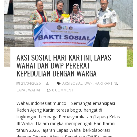
AKSI SOSIAL HARI KARTINI, LAPAS
WAHAI DAN DWP PERERAT
KEPEDULIAN DENGAN WARGA
21/04/2026
AKSI SOSIAL
,
DWP
,
HARI KARTINI
,
LAPAS WAHAI
0 COMMENT
Wahai, indonesiatimur.co – Semangat emansipasi
Raden Ajeng Kartini terasa begitu hangat di
lingkungan Lembaga Pemasyarakatan (Lapas) Kelas
III Wahai. Dalam rangka memperingati Hari Kartini
tahun 2026, jajaran Lapas Wahai berkolaborasi
dengan Dharma Wanita Persatuan (DWP) Lapas