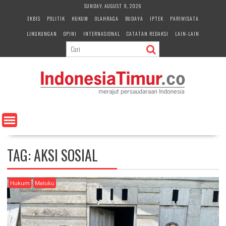
S
SUNDAY, AUGUST 9, 2026
k
EKBIS
POLITIK
HUKUM
OLAHRAGA
BUDAYA
IPTEK
PARIWISATA
i
LINGKUNGAN
OPINI
INTERNASIONAL
CATATAN REDAKSI
LAIN-LAIN
p
t
o
c
o
n
t
e
n
t
TAG:
AKSI SOSIAL
Hukum
Maluku