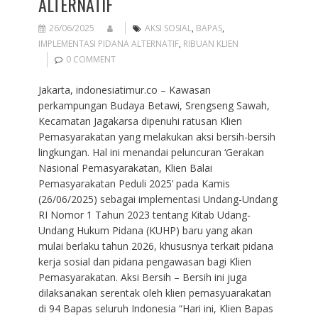
ALTERNATIF
26/06/2025
AKSI SOSIAL
,
BAPAS
,
IMPLEMENTASI PIDANA ALTERNATIF
,
RIBUAN KLIEN
0 COMMENT
Jakarta, indonesiatimur.co – Kawasan
perkampungan Budaya Betawi, Srengseng Sawah,
Kecamatan Jagakarsa dipenuhi ratusan Klien
Pemasyarakatan yang melakukan aksi bersih-bersih
lingkungan. Hal ini menandai peluncuran ‘Gerakan
Nasional Pemasyarakatan, Klien Balai
Pemasyarakatan Peduli 2025’ pada Kamis
(26/06/2025) sebagai implementasi Undang-Undang
RI Nomor 1 Tahun 2023 tentang Kitab Udang-
Undang Hukum Pidana (KUHP) baru yang akan
mulai berlaku tahun 2026, khususnya terkait pidana
kerja sosial dan pidana pengawasan bagi Klien
Pemasyarakatan. Aksi Bersih – Bersih ini juga
dilaksanakan serentak oleh klien pemasyuarakatan
di 94 Bapas seluruh Indonesia “Hari ini, Klien Bapas