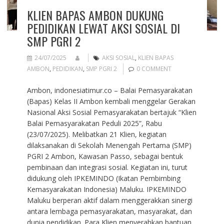
KLIEN BAPAS AMBON DUKUNG
PEDIDIKAN LEWAT AKSI SOSIAL DI
SMP PGRI 2
24/07/2025
AKSI SOSIAL
,
KLIEN BAPAS
AMBON
,
PEDIDIKAN
,
SMP PGRI 2
0 COMMENT
Ambon, indonesiatimur.co – Balai Pemasyarakatan
(Bapas) Kelas II Ambon kembali menggelar Gerakan
Nasional Aksi Sosial Pemasyarakatan bertajuk “Klien
Balai Pemasyarakatan Peduli 2025”, Rabu
(23/07/2025). Melibatkan 21 Klien, kegiatan
dilaksanakan di Sekolah Menengah Pertama (SMP)
PGRI 2 Ambon, Kawasan Passo, sebagai bentuk
pembinaan dan integrasi sosial. Kegiatan ini, turut
didukung oleh IPKEMINDO (Ikatan Pembimbing
Kemasyarakatan Indonesia) Maluku. IPKEMINDO
Maluku berperan aktif dalam menggerakkan sinergi
antara lembaga pemasyarakatan, masyarakat, dan
dunia pendidikan. Para Klien menyerahkan bantuan