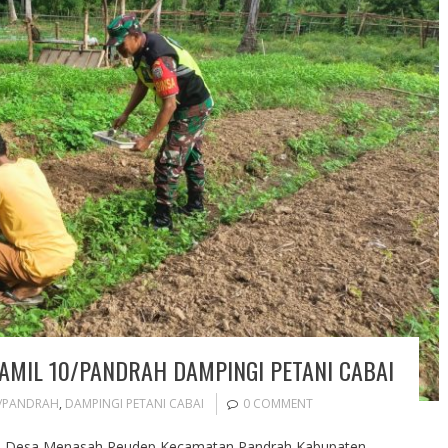
RAMIL 10/PANDRAH DAMPINGI PETANI CABAI
0/PANDRAH
,
DAMPINGI PETANI CABAI
0 COMMENT
 di Desa Menasah Reudep Kecamatan Pandrah Kabupaten