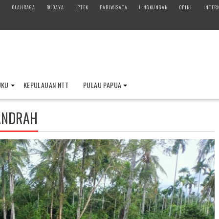
M
OLAHRAGA
BUDAYA
IPTEK
PARIWISATA
LINGKUNGAN
OPINI
INTER
UKU
KEPULAUAN NTT
PULAU PAPUA
ANDRAH