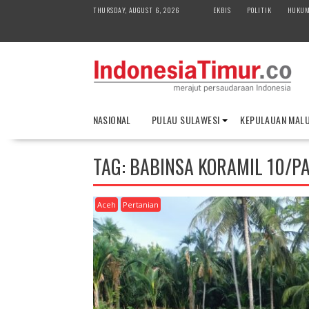
S
THURSDAY, AUGUST 6, 2026
EKBIS
POLITIK
HUKU
k
i
p
t
o
c
o
NASIONAL
PULAU SULAWESI
KEPULAUAN MAL
n
t
e
TAG:
BABINSA KORAMIL 10/P
n
t
Aceh
Pertanian