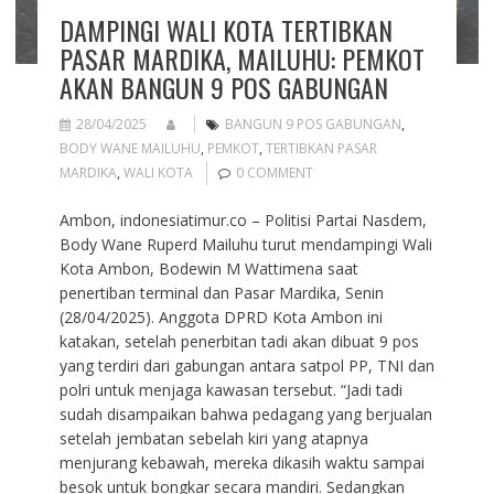
DAMPINGI WALI KOTA TERTIBKAN
PASAR MARDIKA, MAILUHU: PEMKOT
AKAN BANGUN 9 POS GABUNGAN
28/04/2025
BANGUN 9 POS GABUNGAN
,
BODY WANE MAILUHU
,
PEMKOT
,
TERTIBKAN PASAR
MARDIKA
,
WALI KOTA
0 COMMENT
Ambon, indonesiatimur.co – Politisi Partai Nasdem,
Body Wane Ruperd Mailuhu turut mendampingi Wali
Kota Ambon, Bodewin M Wattimena saat
penertiban terminal dan Pasar Mardika, Senin
(28/04/2025). Anggota DPRD Kota Ambon ini
katakan, setelah penerbitan tadi akan dibuat 9 pos
yang terdiri dari gabungan antara satpol PP, TNI dan
polri untuk menjaga kawasan tersebut. “Jadi tadi
sudah disampaikan bahwa pedagang yang berjualan
setelah jembatan sebelah kiri yang atapnya
menjurang kebawah, mereka dikasih waktu sampai
besok untuk bongkar secara mandiri. Sedangkan