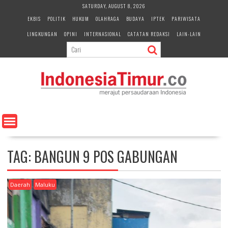
S
SATURDAY, AUGUST 8, 2026
k
EKBIS
POLITIK
HUKUM
OLAHRAGA
BUDAYA
IPTEK
PARIWISATA
i
LINGKUNGAN
OPINI
INTERNASIONAL
CATATAN REDAKSI
LAIN-LAIN
p
t
o
c
o
n
t
e
n
t
TAG:
BANGUN 9 POS GABUNGAN
Daerah
Maluku