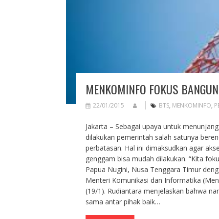
MENKOMINFO FOKUS BANGUN 
22/01/2015
BTS
,
MENKOMINFO
,
P
Jakarta – Sebagai upaya untuk menunjang
dilakukan pemerintah salah satunya beren
perbatasan. Hal ini dimaksudkan agar aks
genggam bisa mudah dilakukan. “Kita fok
Papua Nugini, Nusa Tenggara Timur denga
Menteri Komunikasi dan Informatika (Menko
(19/1). Rudiantara menjelaskan bahwa n
sama antar pihak baik…