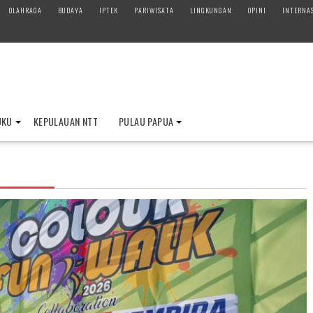
OLAHRAGA
BUDAYA
IPTEK
PARIWISATA
LINGKUNGAN
OPINI
INTERNA
UKU
KEPULAUAN NTT
PULAU PAPUA