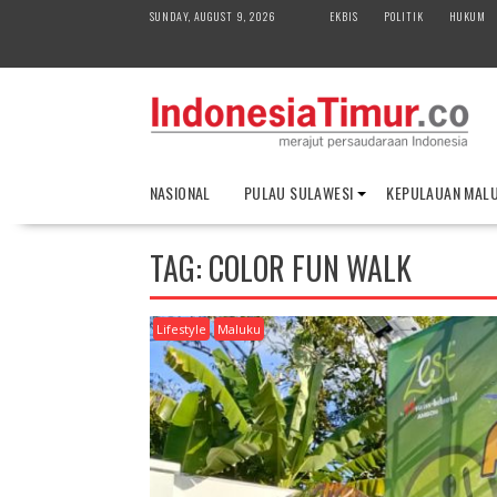
S
SUNDAY, AUGUST 9, 2026
EKBIS
POLITIK
HUKUM
k
i
p
t
o
c
o
NASIONAL
PULAU SULAWESI
KEPULAUAN MAL
n
t
e
TAG:
COLOR FUN WALK
n
t
Lifestyle
Maluku