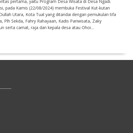
ritas pertama, yaitu Program Desa Wisata di Desa Ngadi.
usi, pada Kamis (22/08/2024) membuka Festival Kut-kutan
llah Utara, Kota Tual yang ditandai dengan pemukulan tifa
Plh Sekda, Fahry Rahayaan, Kadis Pariwisata, Zaky
n serta camat, raja dan kepala desa atau Ohoi…