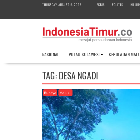
S
THURSDAY, AUGUST 6, 2026
EKBIS
POLITIK
HUKU
k
i
p
t
o
c
o
NASIONAL
PULAU SULAWESI
KEPULAUAN MAL
n
t
e
TAG:
DESA NGADI
n
t
Budaya
Maluku