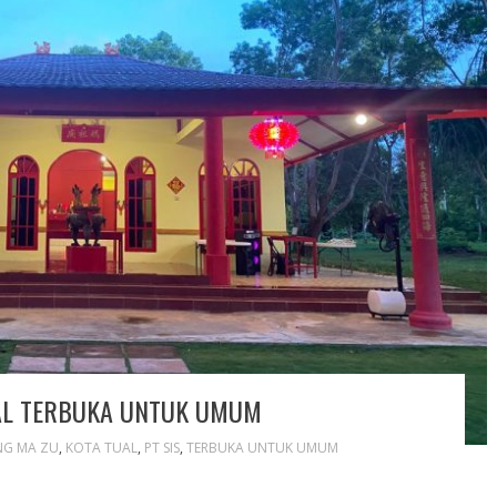
UAL TERBUKA UNTUK UMUM
NG MA ZU
,
KOTA TUAL
,
PT SIS
,
TERBUKA UNTUK UMUM