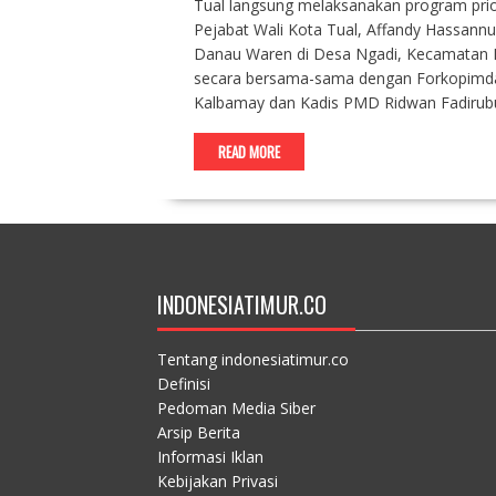
Tual langsung melaksanakan program prio
Pejabat Wali Kota Tual, Affandy Hassann
Danau Waren di Desa Ngadi, Kecamatan Du
secara bersama-sama dengan Forkopimda, 
Kalbamay dan Kadis PMD Ridwan Fadirubu
READ MORE
INDONESIATIMUR.CO
Tentang indonesiatimur.co
Definisi
Pedoman Media Siber
Arsip Berita
Informasi Iklan
Kebijakan Privasi