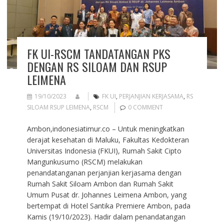
FK UI-RSCM TANDATANGAN PKS
DENGAN RS SILOAM DAN RSUP
LEIMENA
19/10/2023
FK UI
,
PERJANJIAN KERJASAMA
,
RS
SILOAM RSUP LEIMENA
,
RSCM
0 COMMENT
Ambon,indonesiatimur.co – Untuk meningkatkan
derajat kesehatan di Maluku, Fakultas Kedokteran
Universitas Indonesia (FKUI), Rumah Sakit Cipto
Mangunkusumo (RSCM) melakukan
penandatanganan perjanjian kerjasama dengan
Rumah Sakit Siloam Ambon dan Rumah Sakit
Umum Pusat dr. Johannes Leimena Ambon, yang
bertempat di Hotel Santika Premiere Ambon, pada
Kamis (19/10/2023). Hadir dalam penandatangan