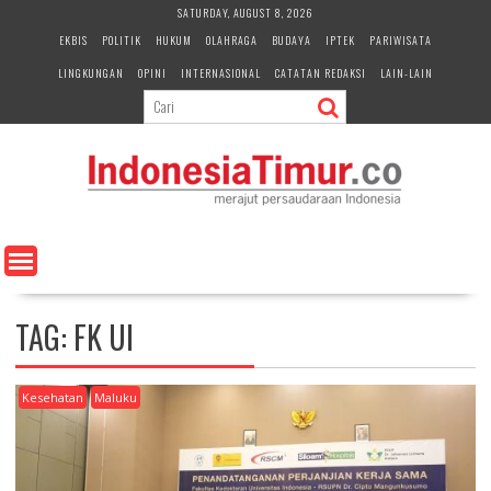
S
SATURDAY, AUGUST 8, 2026
k
EKBIS
POLITIK
HUKUM
OLAHRAGA
BUDAYA
IPTEK
PARIWISATA
i
LINGKUNGAN
OPINI
INTERNASIONAL
CATATAN REDAKSI
LAIN-LAIN
p
t
o
c
o
n
t
e
n
t
TAG:
FK UI
Kesehatan
Maluku