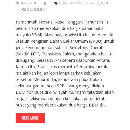
30/04/2013
BBM
,
FRANSISKUS SALEM
,
SPBU
0 COMMENT
Pemerintah Provinsi Nusa Tenggara Timur (NTT)
belum siap menerapkan dua harga bahan bakar
minyak (BBM). Alasanya, provinsi itu belum memiliki
Stasiun Pengisian Bahan Bakar Umum (SPBU) untuk
jenis kendaraan non subsidi. Sekretaris Daerah
(Sekda) NTT, Fransiskus Salem, mengatakan hal itu
di Kupang, Selasa (30/4) seperti dilaporkan Antara.
Karena itu, Fransiskus meminta Pertamina untuk
melakukan kajian lebih lanjut terkait kebijakan
tersebut. Menurut dia, kendaraan pribadi akan
kelimpungan mencari SPBU yang menyediakan
BBM non-subsidi di wilayah itu. “Kami takutkan akan
terjadi kekisruhan dengan kebijakan pemerintah
pusat yang memberlakukan dua harga BBM di…
READ MORE