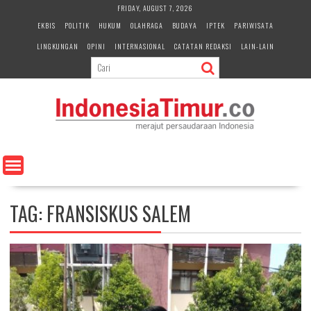
S
FRIDAY, AUGUST 7, 2026
k
EKBIS
POLITIK
HUKUM
OLAHRAGA
BUDAYA
IPTEK
PARIWISATA
i
LINGKUNGAN
OPINI
INTERNASIONAL
CATATAN REDAKSI
LAIN-LAIN
p
t
o
c
o
n
t
e
n
t
TAG:
FRANSISKUS SALEM