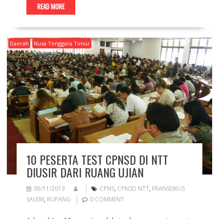
READ MORE
Daerah
Nusa Tenggara Timur
10 PESERTA TEST CPNSD DI NTT
DIUSIR DARI RUANG UJIAN
05/11/2013
CPNS
,
CPNSD NTT
,
FRANSISKUS
SALEM
,
KUPANG
0 COMMENT