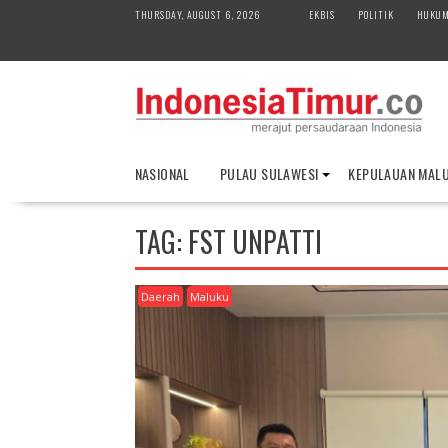
S
THURSDAY, AUGUST 6, 2026
EKBIS
POLITIK
HUKU
k
i
p
t
o
c
o
NASIONAL
PULAU SULAWESI
KEPULAUAN MAL
n
t
e
TAG:
FST UNPATTI
n
t
Daerah
Maluku