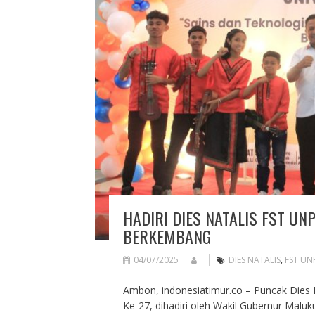
HADIRI DIES NATALIS FST U
BERKEMBANG
04/07/2025
DIES NATALIS
,
FST UN
Ambon, indonesiatimur.co – Puncak Dies N
Ke-27, dihadiri oleh Wakil Gubernur Maluk