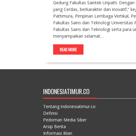
Gedung Fakultas Saintek Unpatti. Dengan
yang Cerdas, berkarakter dan inovatif,” keg
Pattimura, Pimpinan Lembaga Vertikal, P
Fakultas Sains dan Teknologi Universitas
Fakultas Sains dan Teknologi serta para 
menyampaikan selamat…
READ MORE
INDONESIATIMUR.CO
Tentang indonesiatimur.co
Definisi
Pedoman Media Siber
Arsip Berita
Informasi Iklan