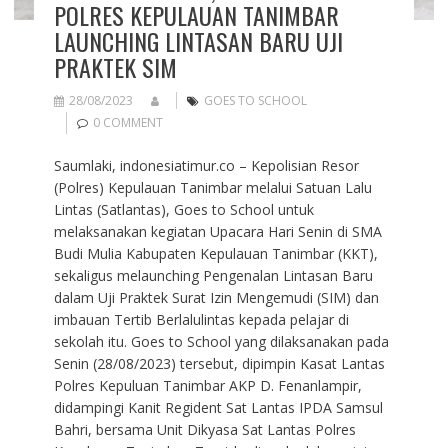
POLRES KEPULAUAN TANIMBAR
LAUNCHING LINTASAN BARU UJI
PRAKTEK SIM
28/08/2023
GOES TO SCHOOL
0 COMMENT
Saumlaki, indonesiatimur.co – Kepolisian Resor
(Polres) Kepulauan Tanimbar melalui Satuan Lalu
Lintas (Satlantas), Goes to School untuk
melaksanakan kegiatan Upacara Hari Senin di SMA
Budi Mulia Kabupaten Kepulauan Tanimbar (KKT),
sekaligus melaunching Pengenalan Lintasan Baru
dalam Uji Praktek Surat Izin Mengemudi (SIM) dan
imbauan Tertib Berlalulintas kepada pelajar di
sekolah itu. Goes to School yang dilaksanakan pada
Senin (28/08/2023) tersebut, dipimpin Kasat Lantas
Polres Kepuluan Tanimbar AKP D. Fenanlampir,
didampingi Kanit Regident Sat Lantas IPDA Samsul
Bahri, bersama Unit Dikyasa Sat Lantas Polres