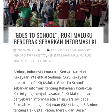
“GOES TO SCHOOL” , RUKI MALUKU
BERGERAK SEBARKAN INFORMASI KI
26/04/2024
GOES TO SCHOOL
,
KAKANWIL
HENDRO TRI PRASETYO
,
KEMENKUMHAM MALUKU
,
RUKI
MALUKU
0 COMMENT
Ambon, indonesiatimur.co – Semarakan Hari
Kekayaan Intelektual Sedunia, Guru Kekayaan
Intelektual ( RuKI) Maluku “Goes To School”
sebarkan informasi tentang Kekayaan Intelektual.
Kali ini yang menjadi sasaran RuKI Maluku dalam
penyebaran informasi adalah siswa/siswi pada
Sekolah Menengah Kejuruan (SMK) Negeri 3 Ambon
tentang Hak Cipta, Paten, Merek, dan Desain