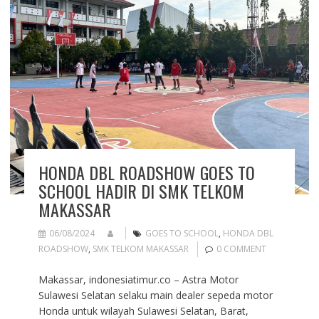
HONDA DBL ROADSHOW GOES TO
SCHOOL HADIR DI SMK TELKOM
MAKASSAR
06/08/2024
GOES TO SCHOOL
,
HONDA DBL
ROADSHOW
,
SMK TELKOM MAKASSAR
0 COMMENT
Makassar, indonesiatimur.co – Astra Motor
Sulawesi Selatan selaku main dealer sepeda motor
Honda untuk wilayah Sulawesi Selatan, Barat,