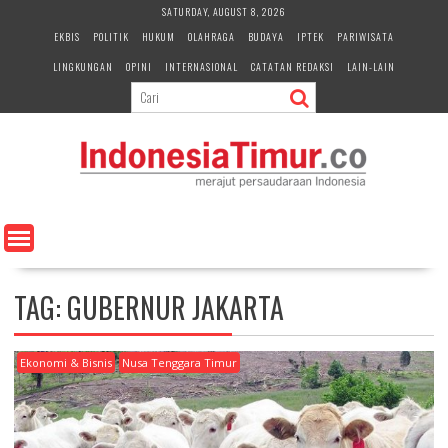
S
SATURDAY, AUGUST 8, 2026
k
EKBIS
POLITIK
HUKUM
OLAHRAGA
BUDAYA
IPTEK
PARIWISATA
i
LINGKUNGAN
OPINI
INTERNASIONAL
CATATAN REDAKSI
LAIN-LAIN
p
t
o
c
o
n
t
e
n
t
TAG:
GUBERNUR JAKARTA
Ekonomi & Bisnis
Nusa Tenggara Timur