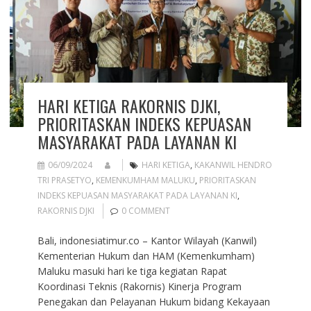
HARI KETIGA RAKORNIS DJKI,
PRIORITASKAN INDEKS KEPUASAN
MASYARAKAT PADA LAYANAN KI
06/09/2024
HARI KETIGA
,
KAKANWIL HENDRO
TRI PRASETYO
,
KEMENKUMHAM MALUKU
,
PRIORITASKAN
INDEKS KEPUASAN MASYARAKAT PADA LAYANAN KI
,
RAKORNIS DJKI
0 COMMENT
Bali, indonesiatimur.co – Kantor Wilayah (Kanwil)
Kementerian Hukum dan HAM (Kemenkumham)
Maluku masuki hari ke tiga kegiatan Rapat
Koordinasi Teknis (Rakornis) Kinerja Program
Penegakan dan Pelayanan Hukum bidang Kekayaan