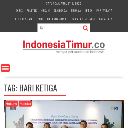
S
SATURDAY, AUGUST 8, 2026
k
EKBIS
POLITIK
HUKUM
OLAHRAGA
BUDAYA
IPTEK
PARIWISATA
i
LINGKUNGAN
OPINI
INTERNASIONAL
CATATAN REDAKSI
LAIN-LAIN
p
t
o
c
o
n
t
e
n
t
TAG:
HARI KETIGA
Hukum
Maluku