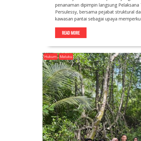
penanaman dipimpin langsung Pelaksana Tu
Persulessy, bersama pejabat struktural d
kawasan pantai sebagai upaya memperkuat
READ MORE
Hukum
Maluku