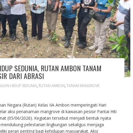
IDUP SEDUNIA, RUTAN AMBON TANAM
IR DARI ABRASI
NGAN HIDUP SEDUNIA
,
RUTAN AMBON
,
TANAM MANGROVE
an Negara (Rutan) Kelas IIA Ambon memperingati Hari
ar aksi penanaman mangrove di kawasan pesisir Pantai Hiti
at (05/06/2026). Kegiatan tersebut menjadi bentuk nyata
mendukung pelestarian lingkungan sekaligus menjaga
liki peran penting bagi kehidupan masyarakat. Aksi