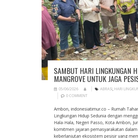
SAMBUT HARI LINGKUNGAN H
MANGROVE UNTUK JAGA PESIS
05/06/2026
ABRASI
,
HARI LINGKU
0 COMMENT
Ambon, indonesiatimur.co – Rumah Tahan
Lingkungan Hidup Sedunia dengan menggel
Hala-Hala, Negeri Passo, Kota Ambon, Jum
komitmen jajaran pemasyarakatan dalam 
keberlanjutan ekosistem pesisir yang memi