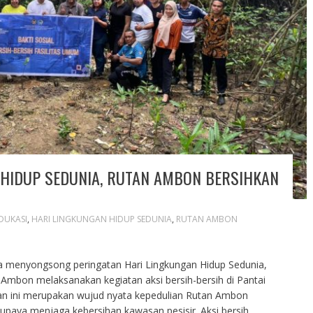
 HIDUP SEDUNIA, RUTAN AMBON BERSIHKAN
DUKASI
,
HARI LINGKUNGAN HIDUP SEDUNIA
,
RUTAN AMBON
a menyongsong peringatan Hari Lingkungan Hidup Sedunia,
Ambon melaksanakan kegiatan aksi bersih-bersih di Pantai
atan ini merupakan wujud nyata kepedulian Rutan Ambon
 upaya menjaga kebersihan kawasan pesisir. Aksi bersih