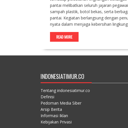
pantai melibatkan seluruh jajaran pega
sampah plastik, botol bekas, serta berbag
pantai. Kegiatan berlangsung dengan pen
nyata dalam menjaga kebersihan lingkung
READ MORE
INDONESIATIMUR.CO
Tentang indonesiatimur.co
Definisi
Pedoman Media Siber
Arsip Berita
Informasi Iklan
Kebijakan Privasi