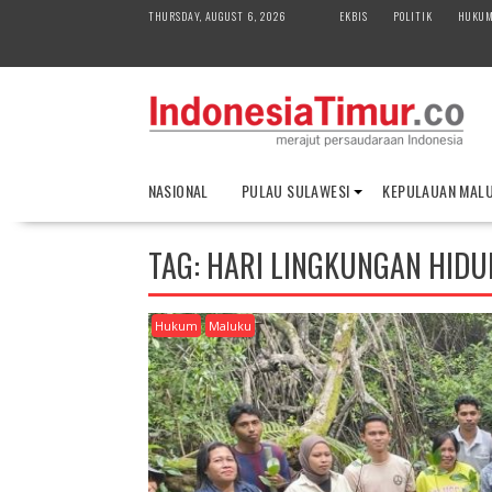
S
THURSDAY, AUGUST 6, 2026
EKBIS
POLITIK
HUKU
k
i
p
t
o
c
o
NASIONAL
PULAU SULAWESI
KEPULAUAN MAL
n
t
e
TAG:
HARI LINGKUNGAN HIDU
n
t
Hukum
Maluku