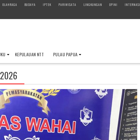
OLAHRAGA
BUDAYA
IPTEK
PARIWISATA
LINGKUNGAN
OPINI
INTERNAS
UKU
KEPULAUAN NTT
PULAU PAPUA
 2026