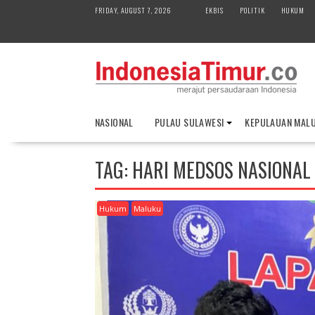
S
FRIDAY, AUGUST 7, 2026
EKBIS
POLITIK
HUKUM
k
i
p
t
o
c
o
NASIONAL
PULAU SULAWESI
KEPULAUAN MAL
n
t
e
TAG:
HARI MEDSOS NASIONAL
n
t
Hukum
Maluku