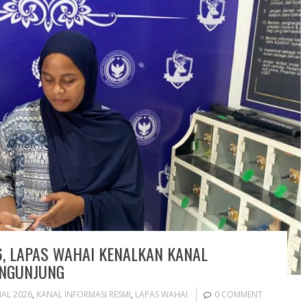
, LAPAS WAHAI KENALKAN KANAL
ENGUNJUNG
AL 2026
,
KANAL INFORMASI RESMI
,
LAPAS WAHAI
0 COMMENT