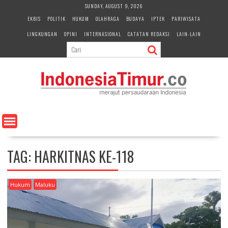
S
SUNDAY, AUGUST 9, 2026
k
EKBIS
POLITIK
HUKUM
OLAHRAGA
BUDAYA
IPTEK
PARIWISATA
i
LINGKUNGAN
OPINI
INTERNASIONAL
CATATAN REDAKSI
LAIN-LAIN
p
t
o
c
o
n
t
e
n
t
TAG:
HARKITNAS KE-118
Hukum
Maluku