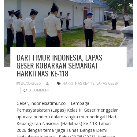
DARI TIMUR INDONESIA, LAPAS
GESER KOBARKAN SEMANGAT
HARKITNAS KE-118
20/05/2026
HARKITNAS KE-118
,
LAPAS GESER
0 COMMENT
Geser, indonesiatimur.co – Lembaga
Pemasyarakatan (Lapas) Kelas III Geser menggelar
upacara bendera dalam rangka memperingati Hari
Kebangkitan Nasional (Harkitnas) ke-118 Tahun
2026 dengan tema “Jaga Tunas Bangsa Demi
Kedaulatan Negara”, Rabu (20/05/2026). Kegiatan