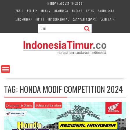
S
MONDAY, AUGUST 10, 2026
k
EKBIS
POLITIK
HUKUM
OLAHRAGA
BUDAYA
IPTEK
PARIWISATA
i
LINGKUNGAN
OPINI
INTERNASIONAL
CATATAN REDAKSI
LAIN-LAIN
p
t
o
c
o
n
t
e
n
t
TAG:
HONDA MODIF COMPETITION 2024
Ekonomi & Bisnis
Sulawesi Selatan