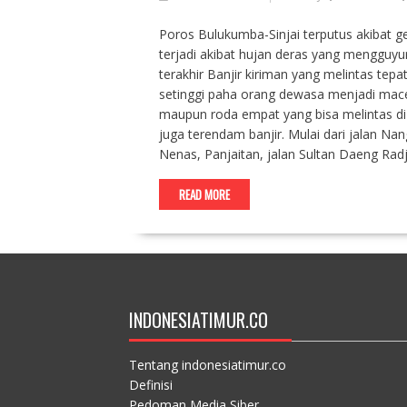
Poros Bulukumba-Sinjai terputus akibat ge
terjadi akibat hujan deras yang mengguyu
terakhir Banjir kiriman yang melintas te
setinggi paha orang dewasa menjadi macet
maupun roda empat yang bisa melintas di j
juga terendam banjir. Mulai dari jalan N
Nenas, Panjaitan, jalan Sultan Daeng Rad
READ MORE
INDONESIATIMUR.CO
Tentang indonesiatimur.co
Definisi
Pedoman Media Siber