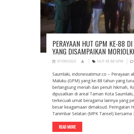
PERAYAAN HUT GPM KE-88 D
YANG DISAMPAIKAN MORIOLK
07/09/2023
HUT KE 88 GPM
Saumlaki, indonesiatimur.co – Perayaan a
Maluku (GPM) yang ke-88 tahun yang turu
berlangsung meriah dan penuh hikmah, Ra
dipusatkan di areal Taman Kota Saumlaki, Jl
terkecuali umat beragama lainnya yang pen
besar keagamaan dimaksud. Peringatan HUT
Tanimbar Selatan (MPK Tansel) bersama 
READ MORE