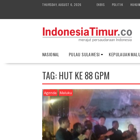
S
THURSDAY, AUGUST 6, 2026
EKBIS
POLITIK
HUKU
k
i
p
t
o
c
o
NASIONAL
PULAU SULAWESI
KEPULAUAN MAL
n
t
e
TAG:
HUT KE 88 GPM
n
t
Agenda
Maluku