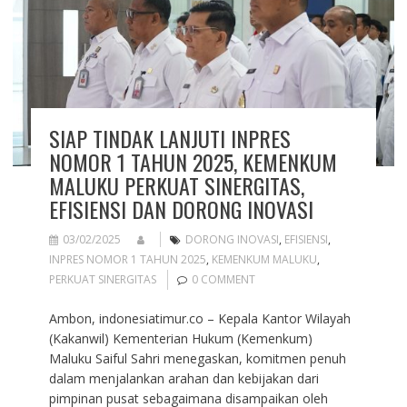
SIAP TINDAK LANJUTI INPRES
NOMOR 1 TAHUN 2025, KEMENKUM
MALUKU PERKUAT SINERGITAS,
EFISIENSI DAN DORONG INOVASI
03/02/2025
DORONG INOVASI
,
EFISIENSI
,
INPRES NOMOR 1 TAHUN 2025
,
KEMENKUM MALUKU
,
PERKUAT SINERGITAS
0 COMMENT
Ambon, indonesiatimur.co – Kepala Kantor Wilayah
(Kakanwil) Kementerian Hukum (Kemenkum)
Maluku Saiful Sahri menegaskan, komitmen penuh
dalam menjalankan arahan dan kebijakan dari
pimpinan pusat sebagaimana disampaikan oleh