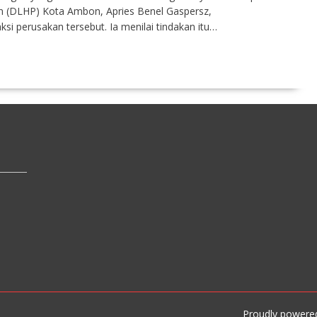
 (DLHP) Kota Ambon, Apries Benel Gaspersz,
 perusakan tersebut. Ia menilai tindakan itu…
Proudly powere