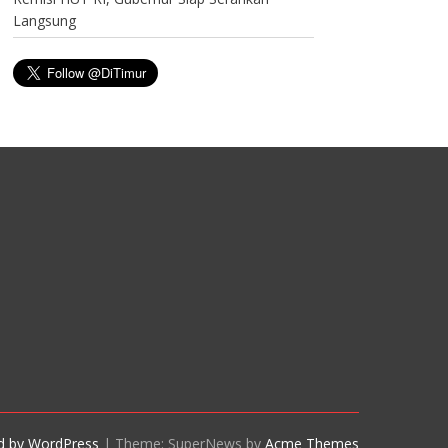
Langsung
d by WordPress
|
Theme: SuperNews by
Acme Themes