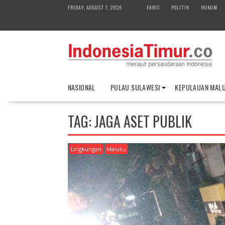
S
FRIDAY, AUGUST 7, 2026
EKBIS
POLITIK
HUKUM
k
i
p
t
o
c
o
NASIONAL
PULAU SULAWESI
KEPULAUAN MAL
n
t
e
TAG:
JAGA ASET PUBLIK
n
t
Lingkungan
Maluku