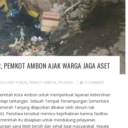
, PEMKOT AMBON AJAK WARGA JAGA ASET
AGA ASET PUBLIK
,
PEMKOT AMBON
,
TPS BARU
0 COMMENT
erintah Kota Ambon untuk memperkuat layanan kebersihan
adapi tantangan. Sebuah Tempat Penampungan Sementara
umerah Tanjung dilaporkan dibakar oleh oknum tak
. Peristiwa tersebut memicu keprihatinan karena fasilitas
erintah itu disiapkan untuk mendukung pelayanan
ngan yang lebih bersih dan sehat bagi masyarakat. Kepala