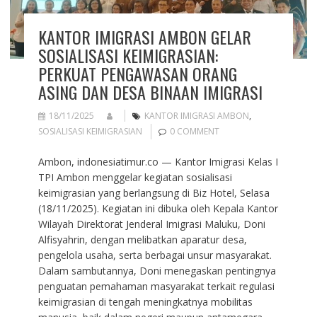
KANTOR IMIGRASI AMBON GELAR
SOSIALISASI KEIMIGRASIAN:
PERKUAT PENGAWASAN ORANG
ASING DAN DESA BINAAN IMIGRASI
18/11/2025
KANTOR IMIGRASI AMBON
,
SOSIALISASI KEIMIGRASIAN
0 COMMENT
Ambon, indonesiatimur.co — Kantor Imigrasi Kelas I
TPI Ambon menggelar kegiatan sosialisasi
keimigrasian yang berlangsung di Biz Hotel, Selasa
(18/11/2025). Kegiatan ini dibuka oleh Kepala Kantor
Wilayah Direktorat Jenderal Imigrasi Maluku, Doni
Alfisyahrin, dengan melibatkan aparatur desa,
pengelola usaha, serta berbagai unsur masyarakat.
Dalam sambutannya, Doni menegaskan pentingnya
penguatan pemahaman masyarakat terkait regulasi
keimigrasian di tengah meningkatnya mobilitas