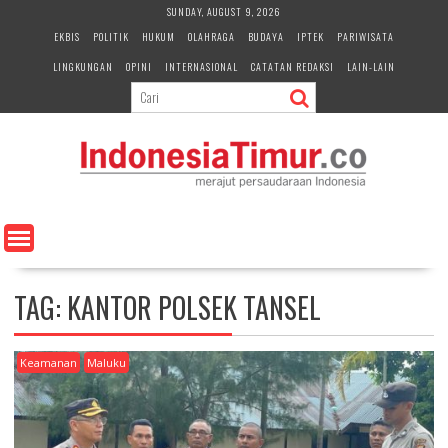
S
SUNDAY, AUGUST 9, 2026
k
EKBIS
POLITIK
HUKUM
OLAHRAGA
BUDAYA
IPTEK
PARIWISATA
i
LINGKUNGAN
OPINI
INTERNASIONAL
CATATAN REDAKSI
LAIN-LAIN
p
t
o
c
o
n
t
e
n
t
TAG:
KANTOR POLSEK TANSEL
Keamanan
Maluku