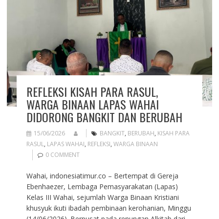
REFLEKSI KISAH PARA RASUL,
WARGA BINAAN LAPAS WAHAI
DIDORONG BANGKIT DAN BERUBAH
15/06/2026
BANGKIT
,
BERUBAH
,
KISAH PARA
RASUL
,
LAPAS WAHAI
,
REFLEKSI
,
WARGA BINAAN
0 COMMENT
Wahai, indonesiatimur.co – Bertempat di Gereja
Ebenhaezer, Lembaga Pemasyarakatan (Lapas)
Kelas III Wahai, sejumlah Warga Binaan Kristiani
khusyuk ikuti ibadah pembinaan kerohanian, Minggu
(14/06/2026). Berpusat pada renungan Alkitab dari