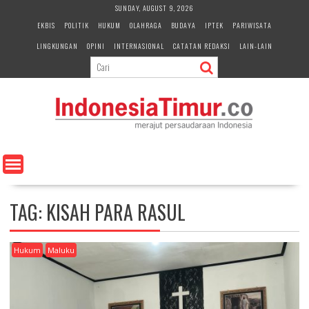
S
SUNDAY, AUGUST 9, 2026
k
EKBIS
POLITIK
HUKUM
OLAHRAGA
BUDAYA
IPTEK
PARIWISATA
i
LINGKUNGAN
OPINI
INTERNASIONAL
CATATAN REDAKSI
LAIN-LAIN
p
t
o
c
o
n
t
e
n
t
TAG:
KISAH PARA RASUL
Hukum
Maluku