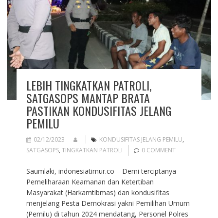
LEBIH TINGKATKAN PATROLI,
SATGASOPS MANTAP BRATA
PASTIKAN KONDUSIFITAS JELANG
PEMILU
02/12/2023
KONDUSIFITAS JELANG PEMILU
,
SATGASOPS
,
TINGKATKAN PATROLI
0 COMMENT
Saumlaki, indonesiatimur.co – Demi terciptanya
Pemeliharaan Keamanan dan Ketertiban
Masyarakat (Harkamtibmas) dan kondusifitas
menjelang Pesta Demokrasi yakni Pemilihan Umum
(Pemilu) di tahun 2024 mendatang, Personel Polres