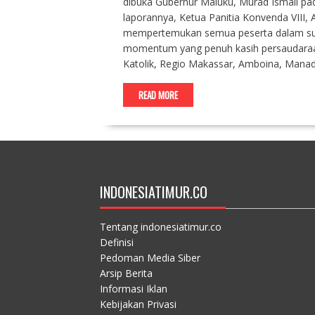
dibuka Gubernur Maluku, Murad Ismail pa
laporannya, Ketua Panitia Konvenda VIII,
mempertemukan semua peserta dalam sua
momentum yang penuh kasih persaudaraa
Katolik, Regio Makassar, Amboina, Mana
READ MORE
INDONESIATIMUR.CO
Tentang indonesiatimur.co
Definisi
Pedoman Media Siber
Arsip Berita
Informasi Iklan
Kebijakan Privasi