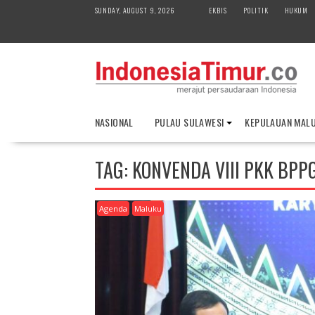
S
SUNDAY, AUGUST 9, 2026
EKBIS
POLITIK
HUKUM
k
i
p
t
o
c
o
NASIONAL
PULAU SULAWESI
KEPULAUAN MAL
n
t
e
TAG:
KONVENDA VIII PKK BPP
n
t
Agenda
Maluku