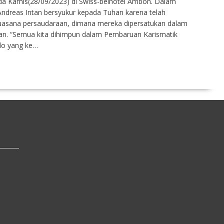
da Kamis(28/09/2023) di Swiss-belhotel Ambon. Dalam
 Andreas Intan bersyukur kepada Tuhan karena telah
sana persaudaraan, dimana mereka dipersatukan dalam
n. “Semua kita dihimpun dalam Pembaruan Karismatik
do yang ke…