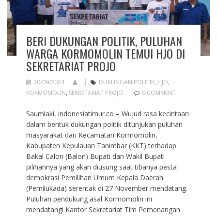
BERI DUKUNGAN POLITIK, PULUHAN
WARGA KORMOMOLIN TEMUI HJO DI
SEKRETARIAT PROJO
20/09/2024
DUKUNGAN POLITIK
,
HJO
,
KORMOMOLIN
,
SEKRETARIAT PROJO
0 COMMENT
Saumlaki, indonesiatimur.co – Wujud rasa kecintaan
dalam bentuk dukungan politik ditunjukan puluhan
masyarakat dari Kecamatan Kormomolin,
Kabupaten Kepulauan Tanimbar (KKT) terhadap
Bakal Calon (Balon) Bupati dan Wakil Bupati
pilihannya yang akan diusung saat tibanya pesta
demokrasi Pemilihan Umum Kepala Daerah
(Pemilukada) serentak di 27 November mendatang.
Puluhan pendukung asal Kormomolin ini
mendatangi Kantor Sekretariat Tim Pemenangan