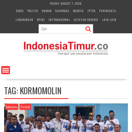
S
FRIDAY, AUGUST 7, 2026
k
EKBIS
POLITIK
HUKUM
OLAHRAGA
BUDAYA
IPTEK
PARIWISATA
i
LINGKUNGAN
OPINI
INTERNASIONAL
CATATAN REDAKSI
LAIN-LAIN
p
t
o
c
o
n
t
e
n
t
TAG:
KORMOMOLIN
Maluku
Politik