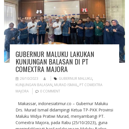
GUBERNUR MALUKU LAKUKAN
KUNJUNGAN BALASAN DI PT
COMEXTRA MAJORA
26/10/2023
GUBERNUR MALUKU
,
KUNJUNGAN BALASAN
,
MURAD ISMAIL
,
PT COMEXTRA
MAJORA
0 COMMENT
Makassar, indonesiatimur.co – Gubernur Maluku
Drs. Murad Ismail didampingi Ketua TP-PKK Provinsi
Maluku Widya Pratiwi Murad, menyambangi PT.
Comextra Majora, pada Rabu (25/10/2023), guna
menindaklanjuti hasil pelaksanaan Maluku Baileo