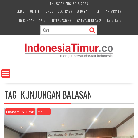
S
THURSDAY, AUGUST 6, 2026
k
EKBIS
POLITIK
HUKUM
OLAHRAGA
BUDAYA
IPTEK
PARIWISATA
i
LINGKUNGAN
OPINI
INTERNASIONAL
CATATAN REDAKSI
LAIN-LAIN
p
t
o
c
o
n
t
e
n
t
TAG:
KUNJUNGAN BALASAN
Ekonomi & Bisnis
Maluku